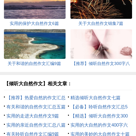
实用的保护大自然作文6篇
关于大自然作文锦集7篇
关于和谐的自然作文汇编9篇
【推荐】倾听自然作文300字八
篇
【倾听大自然作文】相关文章：
【推荐】热爱自然的作文汇总
精选倾听大自然作文七篇
九篇
有关和谐的自然作文汇总五篇
【必备】聆听自然作文汇总5
实用的走进大自然作文9篇
篇
【精选】倾听大自然作文300
实用的亲近自然作文汇总八篇
字3篇
实用的大自然的作文400字六
有关聆听自然作文汇编9篇
篇
实用的美妙的大自然作文十篇