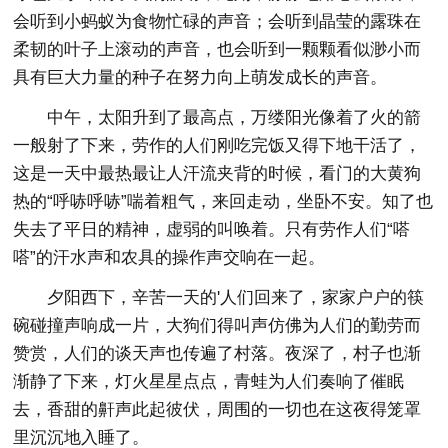
会听到小蚂蚁为食物忙碌的声音；会听到晶莹的露珠在
柔韧的叶子上滚动的声音，也会听到一颗颗看似渺小而
具有巨大力量的种子在努力向上萌发成长的声音。
中午，太阳升到了最高点，万缕阳光像着了火的箭
一般射了下来，劳作的人们刚吃完饭又得下地干活了，
这是一天中最热最让人汗流夹背的时候，看门的大黄狗
热的“呼哧呼哧”喘着粗气，来回走动，坐卧不安。知了也
失去了平日的精神，虚弱的叫唤着。只有劳作人们“嗒
嗒”的汗水声和农具的操作声交响在一起。
夕阳西下，辛苦一天的'人们回来了，家家户户的筷
碗碰撞声响成一片，大狗们得叫声仿佛为人们的勤劳而
赞赏，人们的谈天声也传遍了村落。夜深了，村子也渐
渐静了下来，灯火星星点点，青蛙为人们奏响了催眠
去，香甜的鼾声此起彼伏，周围的一切也在这夜得笼罩
里沉沉地入睡了。