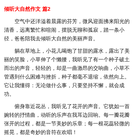
倾听大自然作文 篇2
空气中还洋溢着晨露的芬芳，微风迎面拂来阳光的
清香，远离繁忙和喧闹，摆脱无聊和孤寂，踏一条小
径，爸爸陪我去倾听大自然的美丽声音。
躺在草地上，小花儿喝饱了甘甜的露水，露出了美
丽的笑脸，小草伸了个懒腰，我听见了有一个种子破土
而出的声音，轻轻的，却是一曲激昂的交响曲，小草不
管遇到什么困难与挫折，种子都毫不退缩，依然向上。
它让我懂得：无论做什么事，只要坚持不懈，就会成
功。
俯身靠近花丛，我听见了花开的声音。它犹如一首
婉转的抒情曲，动听的乐声在我耳边回响。每一瓣花瓣
张开的过程，都是一节美妙的乐章；每一根花蕊轻微的
摇晃，都是奇妙的音符在欢唱！