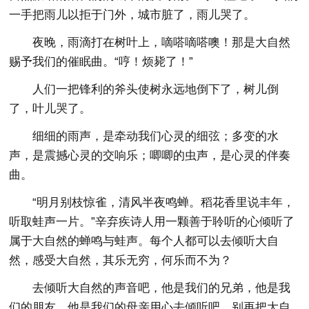
一手把雨儿以拒于门外，城市脏了，雨儿哭了。
夜晚，雨滴打在树叶上，嘀嗒嘀嗒噢！那是大自然
赐予我们的催眠曲。“哼！烦毙了！”
人们一把锋利的斧头使树永远地倒下了，树儿倒
了，叶儿哭了。
细细的雨声，是牵动我们心灵的细弦；多变的水
声，是震撼心灵的交响乐；唧唧的虫声，是心灵的伴奏
曲。
“明月别枝惊雀，清风半夜鸣蝉。稻花香里说丰年，
听取蛙声一片。”辛弃疾诗人用一颗善于聆听的心倾听了
属于大自然的蝉鸣与蛙声。每个人都可以去倾听大自
然，感受大自然，其乐无穷，何乐而不为？
去倾听大自然的声音吧，他是我们的兄弟，他是我
们的朋友，他是我们的母亲用心去倾听吧，别再把大自