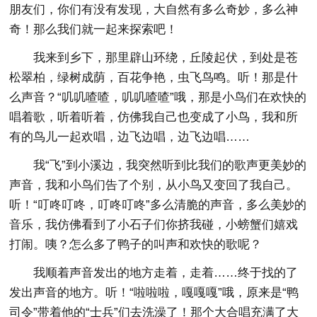
朋友们，你们有没有发现，大自然有多么奇妙，多么神
奇！那么我们就一起来探索吧！
我来到乡下，那里辟山环绕，丘陵起伏，到处是苍
松翠柏，绿树成荫，百花争艳，虫飞鸟鸣。听！那是什
么声音？“叽叽喳喳，叽叽喳喳”哦，那是小鸟们在欢快的
唱着歌，听着听着，仿佛我自己也变成了小鸟，我和所
有的鸟儿一起欢唱，边飞边唱，边飞边唱……
我“飞”到小溪边，我突然听到比我们的歌声更美妙的
声音，我和小鸟们告了个别，从小鸟又变回了我自己。
听！“叮咚叮咚，叮咚叮咚”多么清脆的声音，多么美妙的
音乐，我仿佛看到了小石子们你挤我碰，小螃蟹们嬉戏
打闹。咦？怎么多了鸭子的叫声和欢快的歌呢？
我顺着声音发出的地方走着，走着……终于找的了
发出声音的地方。听！“啦啦啦，嘎嘎嘎”哦，原来是“鸭
司令”带着他的“士兵”们去洗澡了！那个大合唱充满了大