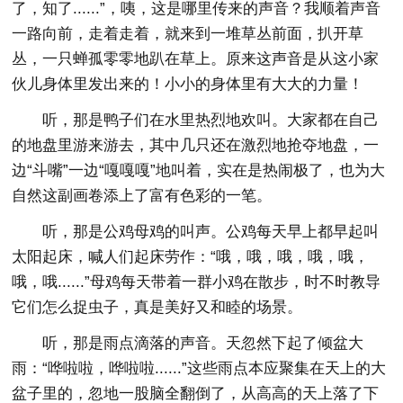
了，知了......”，咦，这是哪里传来的声音？我顺着声音
一路向前，走着走着，就来到一堆草丛前面，扒开草
丛，一只蝉孤零零地趴在草上。原来这声音是从这小家
伙儿身体里发出来的！小小的身体里有大大的力量！
听，那是鸭子们在水里热烈地欢叫。大家都在自己
的地盘里游来游去，其中几只还在激烈地抢夺地盘，一
边“斗嘴”一边“嘎嘎嘎”地叫着，实在是热闹极了，也为大
自然这副画卷添上了富有色彩的一笔。
听，那是公鸡母鸡的叫声。公鸡每天早上都早起叫
太阳起床，喊人们起床劳作：“哦，哦，哦，哦，哦，
哦，哦......”母鸡每天带着一群小鸡在散步，时不时教导
它们怎么捉虫子，真是美好又和睦的场景。
听，那是雨点滴落的声音。天忽然下起了倾盆大
雨：“哗啦啦，哗啦啦......”这些雨点本应聚集在天上的大
盆子里的，忽地一股脑全翻倒了，从高高的天上落了下