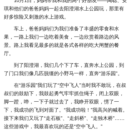
10月1日，妈妈带我和我的两个好朋友——陶聪、安
琪和他们的爸爸妈妈一起去阳澄湖水上公园玩，那里有
好多惊险又刺激的水上游戏。
车上，爸爸妈妈们为我们准备了丰盛的零食和水
果，一路上我们一边吃着美食，一边欣赏着路边的风
景。路上我看见最多的就是各式各样的吃大闸蟹的餐
厅。
到了阳澄湖，我们几个下了车，直奔水上公园，到
了门口我们像几匹脱缰的小野马一样，直奔“游乐园”。
在“游乐园”我们玩了“空中飞人”当时我不敢玩，在叔
叔们的鼓励下，我鼓起勇气牢牢抓住绳子，闭上双眼，
脚一蹬，哗，一下子就过去了，我睁开双眼，愣了一
下，我成功的飞到对面了。“我成功啦！”我高兴的喊着。
接下来我们又玩了“走石板”、“走斜桥”、“走独木桥”……
这些游戏中，我最喜欢玩的还是“空中飞人。”