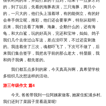
很长时间的车，开始打算的十点到，结果十一点多才到
的，到了以后，先看的海豚表演，三只海豚，两只小
的，一只大的，他们头上顶着球，有的能倒立，有的好
会单手倒立呢，推彩，他们还会要掌声，特别从聪明，
后来，我们去看了海狮、海象、企鹅什么的，还有海
龟，和大白鲨，玩的好高兴，完还和宝坤，灿灿、鸽子
我们几个去坐过山车这，差点没吓哭，不过还蛮刺激
的。我连着坐了三次，魂都吓飞了，下次可不做了，后
来我们集合签字，我把名字前的那么老大，特显眼，我
和鸽子我俩，都先签的。
我们都五点多到的家，今天真高兴啊，真希望学校
多组织几次想这样的活动。
游三年级作文 篇4
今天, 爸爸带我到一位阿姨家做客, 她家住鮀浦乡村,
我们还到了菜园子里看蔬菜呢!