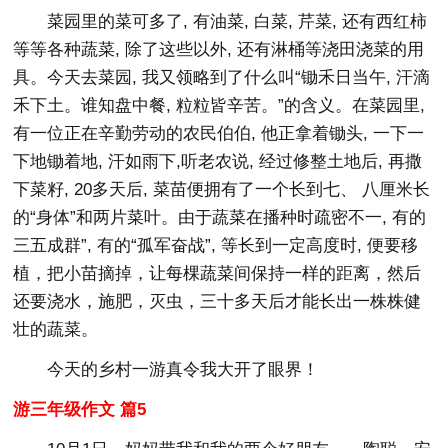
菜园里的菜可多了, 有油菜, 白菜, 芹菜, 还有西红柿
等等各种蔬菜, 除了这些以外, 还有淋桶等浇田浇菜的用
具。今天去菜园, 我又领略到了什么叫“锄禾日当午, 汗滴
禾下土。谁知盘中餐, 粒粒皆辛苦。”的含义。在菜园里,
有一位正在辛勤劳动的农民伯伯, 他正拿着锄头, 一下一
下地锄着地, 汗如雨下,听老农说, 经过修整土地后, 再撒
下菜籽, 20多天后, 菜苗便拥有了一个长到七、 八厘米长
的“身体”和两片菜叶。由于蔬菜在播种时疏密不一, 有的
三五成群”, 有的“孤军奋战”, 等长到一定高度时, 便要移
植，把小苗摘掉，让每棵蔬菜间保持一样的距离，然后
还要浇水，施肥，灭虫，三十多天后才能长出一株株健
壮的蔬菜。
今天的乡村一游真令我大开了眼界！
游三年级作文 篇5