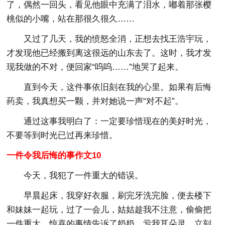
了，偶然一回头，看见他眼中充满了泪水，嘟着那张樱
桃似的小嘴，站在那很久很久……
又过了几天，我的愤怒全消，正想去找王浩宇玩，
才发现他已经搬到离这很远的山东去了。这时，我才发
现我做的不对，便回家“呜呜……”地哭了起来。
直到今天，这件事依旧刻在我的心里。如果有后悔
药卖，我真想买一颗，并对她说一声“对不起”。
通过这事我明白了：一定要珍惜现在的美好时光，
不要等到时光已过再来珍惜。
一件令我后悔的事作文10
今天，我犯了一件重大的错误。
早晨起床，我穿好衣服，刷完牙洗完脸，便去楼下
和妹妹一起玩，过了一会儿，姑姑趁我不注意，偷偷把
一件重大。惊喜的事情告诉了奶奶，亏我耳朵灵，立刻