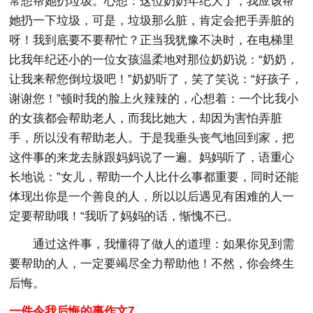
常想帮她扔垃圾。心想：这位奶奶年纪大了，我应该帮
她扔一下垃圾，可是，垃圾那么脏，肯定会把手弄脏的
呀！我到底要不要帮忙？正当我犹豫不决时，在电梯里
比我年纪还小的一位女孩温柔地对那位奶奶说：“奶奶，
让我来帮您倒垃圾吧！”奶奶听了，笑了笑说：“好孩子，
谢谢您！”顿时我的脸上火辣辣的，心想着：一个比我小
的女孩都会帮助老人，而我比她大，却因为害怕弄脏
手，所以没有帮助老人。于是我垂头丧气地回到家，把
这件事的来龙去脉跟妈妈说了一遍。妈妈听了，语重心
长地说：”女儿，帮助一个人比什么事都重要，同时还能
体现出你是一个善良的人，所以以后遇见有困难的人一
定要帮助哦！“我听了妈妈的话，惭愧不已。
通过这件事，我懂得了做人的道理：如果你见到需
要帮助的人，一定要竭尽全力帮助他！不然，你会终生
后悔。
一件令我后悔的事作文7