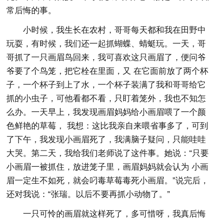
常后悔的事。
小时候，我生长在农村，哥哥每天都和我在田野中
玩耍，有时候，我们还一起抓蝴蝶、蜻蜓玩。一天，哥
哥抓了一只画眉鸟回来，我可喜欢这只画眉了，便问爷
爷要了个鸟笼，把它栓在里面，又 在它面前放了两个杯
子，一个杯子到上了水，一个杯子装满了我和哥哥给它
抓的小虫子，可他看都不看，只盯着笼外，我也不知怎
么办。一天早上，我发现画眉妈妈给小画眉喂了一个颜
色鲜艳的草莓， 我想：这比我亲自来喂省事多了，可到
了下午，我发现小画眉死了，我满脑子疑问，只能哇哇
大哭。第二天，我给我们老师说了这件事。她说：“只要
小画眉一被抓住，放进笼子里，画眉妈妈就会认为 小画
眉一定生不如死，就会叼毒草莓毒死小画眉。”说完后，
还对我说：“张瑞。以后不要再抓小动物了。”
一只可怜的画眉就这样死了，多可惜呀，我真后悔