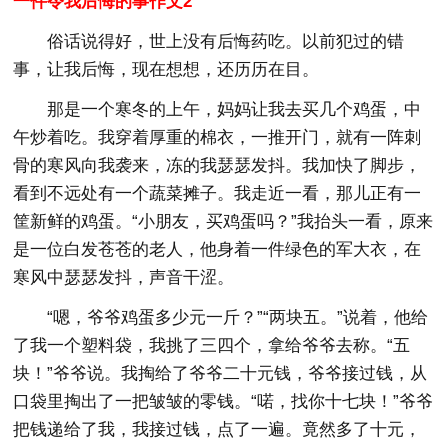
一件令我后悔的事作文2
俗话说得好，世上没有后悔药吃。以前犯过的错
事，让我后悔，现在想想，还历历在目。
那是一个寒冬的上午，妈妈让我去买几个鸡蛋，中
午炒着吃。我穿着厚重的棉衣，一推开门，就有一阵刺
骨的寒风向我袭来，冻的我瑟瑟发抖。我加快了脚步，
看到不远处有一个蔬菜摊子。我走近一看，那儿正有一
筐新鲜的鸡蛋。“小朋友，买鸡蛋吗？”我抬头一看，原来
是一位白发苍苍的老人，他身着一件绿色的军大衣，在
寒风中瑟瑟发抖，声音干涩。
“嗯，爷爷鸡蛋多少元一斤？”“两块五。”说着，他给
了我一个塑料袋，我挑了三四个，拿给爷爷去称。“五
块！”爷爷说。我掏给了爷爷二十元钱，爷爷接过钱，从
口袋里掏出了一把皱皱的零钱。“喏，找你十七块！”爷爷
把钱递给了我，我接过钱，点了一遍。竟然多了十元，