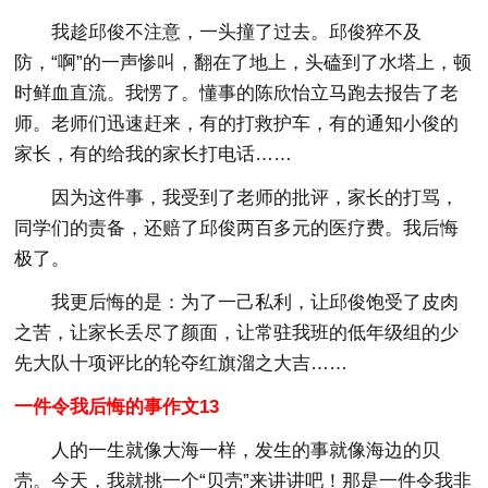
我趁邱俊不注意，一头撞了过去。邱俊猝不及
防，“啊”的一声惨叫，翻在了地上，头磕到了水塔上，顿
时鲜血直流。我愣了。懂事的陈欣怡立马跑去报告了老
师。老师们迅速赶来，有的打救护车，有的通知小俊的
家长，有的给我的家长打电话……
因为这件事，我受到了老师的批评，家长的打骂，
同学们的责备，还赔了邱俊两百多元的医疗费。我后悔
极了。
我更后悔的是：为了一己私利，让邱俊饱受了皮肉
之苦，让家长丢尽了颜面，让常驻我班的低年级组的少
先大队十项评比的轮夺红旗溜之大吉……
一件令我后悔的事作文13
人的一生就像大海一样，发生的事就像海边的贝
壳。今天，我就挑一个“贝壳”来讲讲吧！那是一件令我非