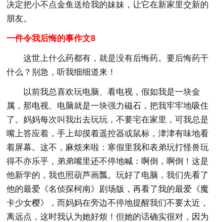
决定把小不点金鱼送给我的妹妹，让它在新家里交新的
朋友。
一件令我后悔的事作文8
这世上什么药都有，就是没有后悔药。要后悔药干
什么？别急，听我细细道来！
以前我总喜欢玩电脑、看电视，假如我是一块金
属，那电视、电脑就是一块强力磁石，把我牢牢地吸住
了。妈妈每次叫我出去玩玩，不要宅在家里，可我总是
嘴上答应着，手上却摸着遥控器或鼠标，津津有味地看
着屏幕。这不，麻烦来啦：寒假里我和表弟玩打怪兽玩
得不亦乐乎，弟弟嘴里还不停地喊：啊倒，啊倒！这是
他新学的，我也照葫芦画瓢。玩好了电脑，我们先看了
他的最爱《名侦探柯南》剧场版，再看了我的最爱《魔
卡少女樱》，而妈妈在旁边不停地提醒我们不要太近，
离远点，这时我认为她好烦！但她的话确实很对，因为