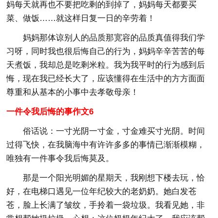
妈每天就再也不要把吃剩的到掉了，妈妈每天都要买
菜、做饭……就这样日复一日的辛劳着！
妈妈那体谅别人的品质那宽容的品质真值得我们学
习呀，同时我也很后悔自己的行为，妈妈辛辛苦苦的每
天煮饭，我却总是吃剩米粒。我为我平时的行为感到后
悔，现在我已经长大了，应该懂得在生活中的方方面面
尊重和从基本的小事中去孝敬母亲！
一件令我后悔的事作文6
俗话说：一寸光阴一寸金，寸金难买寸光阴。时间
过得飞快，在我脑海中有许许多多的事情已渐渐模糊，
唯独有一件事令我后悔莫及。
那是一个阳光明媚的星期天，我刚想下楼去玩，恰
好，在电梯口遇见一位年纪较大的老奶奶。她白发苍
苍，脸上长满了皱纹，手拎着一袋垃圾。我看见她，非