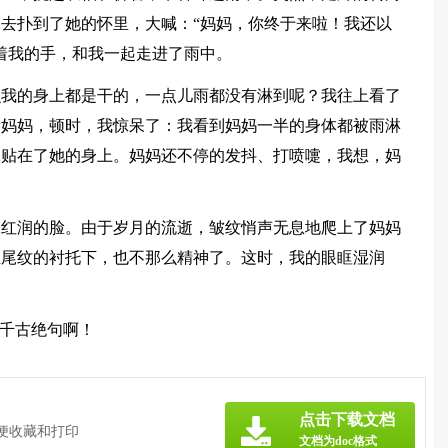
去扑到了她的怀里，大喊：“妈妈，你终于来啦！我还以
着我的手，和我一起走进了雨中。
么我的身上都是干的，一点儿雨都没有淋到呢？我往上看了
看妈妈，顿时，我惊呆了：我看到妈妈一半的身体都被雨淋
的贴在了她的身上。妈妈还不停的发抖、打喷嚏，我想，妈
张红润的脸。由于岁月的流逝，皱纹悄声无息地爬上了妈妈
鱼尾纹的衬托下，也不那么精神了。这时，我的眼眶湿润
…
是千古绝句啊！
》
点击下载文档
方便收藏和打印
文档为doc格式