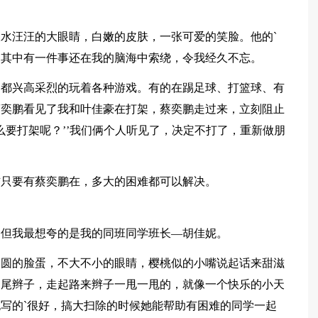
水汪汪的大眼睛，白嫩的皮肤，一张可爱的笑脸。他的`
。其中有一件事还在我的脑海中索绕，令我经久不忘。
们都兴高采烈的玩着各种游戏。有的在踢足球、打篮球、有
蔡奕鹏看见了我和叶佳豪在打架，蔡奕鹏走过来，立刻阻止
么要打架呢？’’我们俩个人听见了，决定不打了，重新做朋
信只要有蔡奕鹏在，多大的困难都可以解决。
，但我最想夸的是我的同班同学班长—胡佳妮。
圆圆的脸蛋，不大不小的眼睛，樱桃似的小嘴说起话来甜滋
马尾辫子，走起路来辫子一甩一甩的，就像一个快乐的小天
写的`很好，搞大扫除的时候她能帮助有困难的同学一起