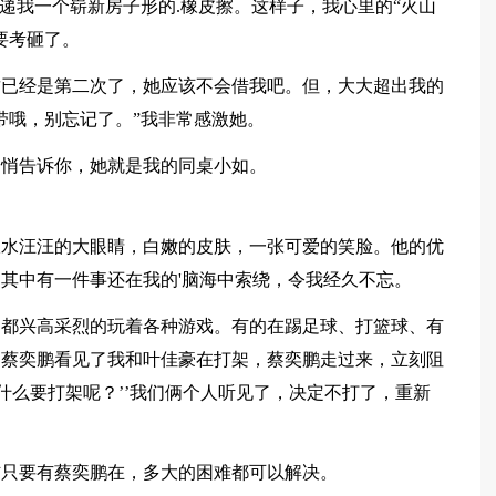
递我一个崭新房子形的.橡皮擦。这样子，我心里的“火山
要考砸了。
这已经是第二次了，她应该不会借我吧。但，大大超出我的
带哦，别忘记了。”我非常感激她。
悄悄告诉你，她就是我的同桌小如。
双水汪汪的大眼睛，白嫩的皮肤，一张可爱的笑脸。他的优
其中有一件事还在我的'脑海中索绕，令我经久不忘。
们都兴高采烈的玩着各种游戏。有的在踢足球、打篮球、有
…蔡奕鹏看见了我和叶佳豪在打架，蔡奕鹏走过来，立刻阻
什么要打架呢？’’我们俩个人听见了，决定不打了，重新
信只要有蔡奕鹏在，多大的困难都可以解决。