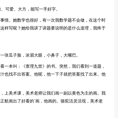
雅、可爱、大方，能写一手好字。
种事情。她数学也很好，有一次我数学题不会做，在这个时
么这样写呢？她给我讲了讲题要说明的是什么道理，我终于
着一张瓜子脸，浓眉大眼，小鼻子，大嘴巴。
在看一本叫：《查理九世》的书。突然，我们看到一道题，
脑汁也找不出答案。他呢，他一下子就把答案找了出来。他
次，上美术课，美术老师让我们画一副以黄色为主的画。我
正航画出了好看的`画，他画的。骆驼活灵活现，美术老