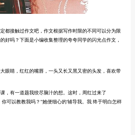
一定都接触过作文吧，作文根据写作时限的不同可以分为限
写的好吗？下面是小编收集整理的夸夸同学的闪光点作文，
的大眼睛，红红的嘴唇，一头又长又黑又密的头发，喜欢带
学课，有一道题我绞尽脑汁的想。这时，周红过来了
，你可以教教我吗？”她便细心的'辅导我。我 终于明白怎样