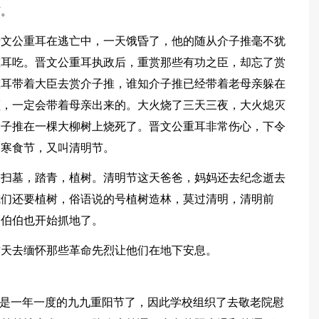
节。
晋文公重耳在逃亡中，一天饿昏了，他的随从介子推毫不犹
重耳吃。晋文公重耳执政后，重赏那些有功之臣，却忘了赏
重耳带着大臣去赏介子推，谁知介子推已经带着老母亲躲在
顺，一定会带着母亲出来的。大火烧了三天三夜，大火熄灭
介子推在一棵大柳树上烧死了。晋文公重耳非常伤心，下令
叫寒食节，又叫清明节。
，扫墓，踏青，植树。清明节这天爸爸，妈妈还去纪念逝去
我们还要植树，俗语说的号植树造林，莫过清明，清明前
民伯伯也开始抓地了。
这天去缅怀那些革命先烈让他们在地下安息。
又是一年一度的九九重阳节了，因此学校组织了去敬老院慰