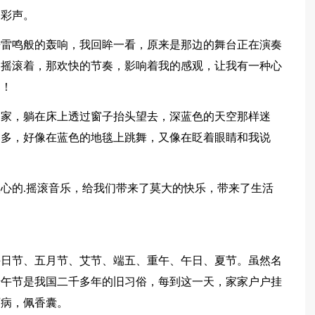
喝彩声。
来雷鸣般的轰响，我回眸一看，原来是那边的舞台正在演奏
的摇滚着，那欢快的节奏，影响着我的感观，让我有一种心
已！
到家，躺在床上透过窗子抬头望去，深蓝色的天空那样迷
越多，好像在蓝色的地毯上跳舞，又像在眨着眼睛和我说
心的.摇滚音乐，给我们带来了莫大的快乐，带来了生活
午日节、五月节、艾节、端五、重午、午日、夏节。虽然名
端午节是我国二千多年的旧习俗，每到这一天，家家户户挂
百病，佩香囊。