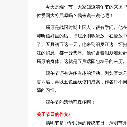
今天是端午节，大家知道端午节的来历
位爱国大将屈原吗？我来说一说他吧！
屈原是战国时期出国人，很有学问。他
却听信奸臣的话，把屈原削职流放。在流放
了。五月初五这一天，他来到汨罗江边，怀
江的消息，都十分悲痛。他们含着泪划着船
屈原的身体。这就是五月端阳包粽子的来历
端午节还有许多有趣的活动。列如赛龙
香四溢，再以五色丝线弦扣成索，作各种不
蒲的习惯。
端午节的活动可真多啊！
关于节日的作文3
清明节是中华民族的传统节日，清明节开