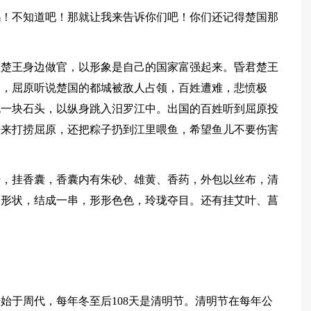
吗！不知道吧！那就让我来告诉你们吧！你们还记得楚国那
在楚王身边做官，以形象是自己的国家富强起来。昏君楚王
中，屈原听说楚国的都城被敌人占领，百姓遭难，悲愤极
抱一块石头，以纵身跳入汨罗江中。出国的百姓听到屈原投
赶来打捞屈原，还把粽子扔到江里喂鱼，希望鱼儿不要伤害
。
舟，挂香囊，香囊内有朱砂、雄黄、香药，外包以丝布，清
同形状，结成一串，形形色色，玲珑夺目。还有挂艾叶、菖
始于周代，每年冬至后108天是清明节。清明节在每年公