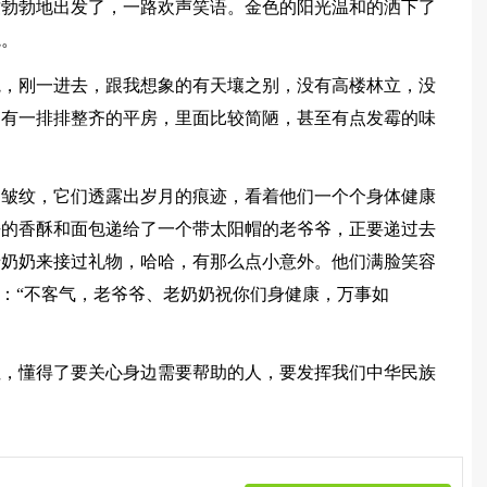
致勃勃地出发了，一路欢声笑语。金色的阳光温和的洒下了
院。
院，刚一进去，跟我想象的有天壤之别，没有高楼林立，没
只有一排排整齐的平房，里面比较简陋，甚至有点发霉的味
的皱纹，它们透露出岁月的痕迹，看着他们一个个身体健康
去的香酥和面包递给了一个带太阳帽的老爷爷，正要递过去
老奶奶来接过礼物，哈哈，有那么点小意外。他们满脸笑容
声：“不客气，老爷爷、老奶奶祝你们身健康，万事如
性，懂得了要关心身边需要帮助的人，要发挥我们中华民族
》