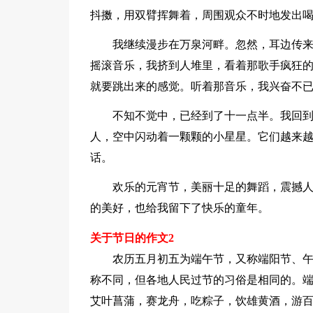
抖擞，用双臂挥舞着，周围观众不时地发出
我继续漫步在万泉河畔。忽然，耳边传
摇滚音乐，我挤到人堆里，看着那歌手疯狂
就要跳出来的感觉。听着那音乐，我兴奋不
不知不觉中，已经到了十一点半。我回
人，空中闪动着一颗颗的小星星。它们越来
话。
欢乐的元宵节，美丽十足的舞蹈，震撼人
的美好，也给我留下了快乐的童年。
关于节日的作文2
农历五月初五为端午节，又称端阳节、
称不同，但各地人民过节的习俗是相同的。
艾叶菖蒲，赛龙舟，吃粽子，饮雄黄酒，游