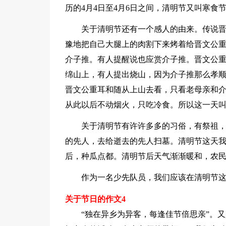
历的4月4日至4月6日之间，清明节又叫寒食
关于清明节还有一个感人的由来。传说
豫地把自己大腿上的肉割下来烤着给晋文公
介子推。有人提醒说也应赏介子推。晋文公
绵山上，有人提出烧山，因为介子推那么孝
晋文公重耳和随从上山去看，只看老母亲和
从此以后不动烟火，只吃冷食。所以这一天
关于清明节有许许多多的习俗，有祭祖
的先人，去给逝去的先人扫墓。清明节这天
后，种瓜点都。清明节后天气渐渐暖和，农
作为一名少先队员，我们应该在清明节
关于节日的作文4
“独在异乡为异客，每逢佳节倍思亲”。