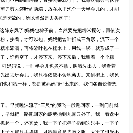
以我们不用瞎瞄瞎撞，直接去采就行了。我每次都会与伙伴
用剪刀剪去箬叶的两端，放在水里泡个一天半会儿的，才能
家是吃荤的，所以当然是去买肉了!
“这阵东风了!妈妈包粽子前，当然要先把糯米搅匀，再依次
椒粉，接着，才可以包。妈妈把箬叶折成三角形，流下一个
把糯米添满，再将箬叶包在糯米上，用线一绑，就形成了一
没了，馅料空了，才停下来。停下来后，我望着一个个粽
，可妈妈说，一时半会儿也煮不熟，叫我先出去，我看着
我先出去玩会儿，我只得依依不舍地离去。来到街上，我见
们也和我一样，都是被妈妈“赶“出来的。我们各自说着想
了。早就唾沫流了“三尺“的我飞一般跑回家，一到门前就
房，早就把一路跑回家的疲劳抛到九霄云外了。我一看盘中
手抓起一个，还真烫，我一下子把粽子扔到这只手，一下子
一下子又那只手挠挠，可我毕竟是皮肉之躯，太烫了也受不