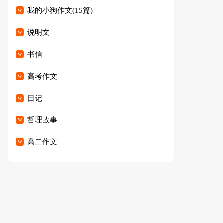
我的小狗作文(15篇)
说明文
书信
高考作文
日记
哲理故事
高二作文