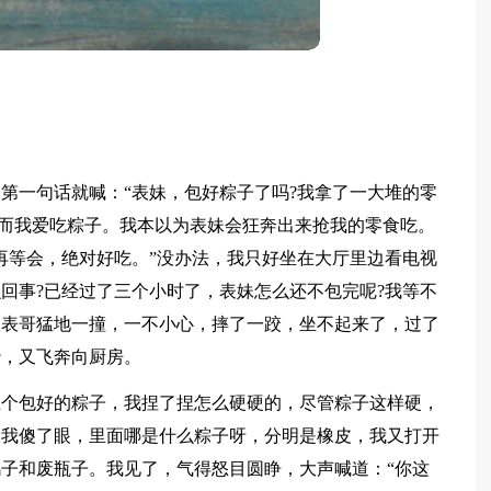
第一句话就喊：“表妹，包好粽子了吗?我拿了一大堆的零
，而我爱吃粽子。我本以为表妹会狂奔出来抢我的零食吃。
再等会，绝对好吃。”没办法，我只好坐在大厅里边看电视
回事?已经过了三个小时了，表妹怎么还不包完呢?我等不
跟表哥猛地一撞，一不小心，摔了一跤，坐不起来了，过了
沙，又飞奔向厨房。
五个包好的粽子，我捏了捏怎么硬硬的，尽管粽子这样硬，
，我傻了眼，里面哪是什么粽子呀，分明是橡皮，我又打开
子和废瓶子。我见了，气得怒目圆睁，大声喊道：“你这