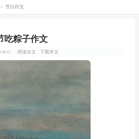
>
节日作文
节吃粽子作文
阅读全文
下载本文
:46:23