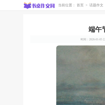
当前位置：
首页
>
话题作文
端午
时间：2026-01-05 22