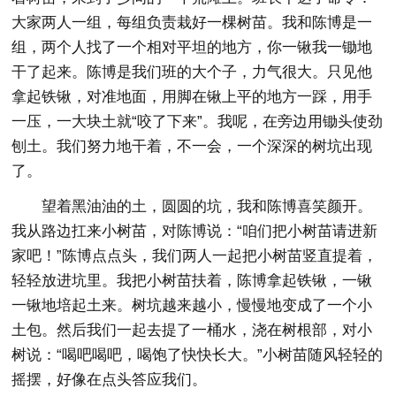
大家两人一组，每组负责栽好一棵树苗。我和陈博是一
组，两个人找了一个相对平坦的地方，你一锹我一锄地
干了起来。陈博是我们班的大个子，力气很大。只见他
拿起铁锹，对准地面，用脚在锹上平的地方一踩，用手
一压，一大块土就“咬了下来”。我呢，在旁边用锄头使劲
刨土。我们努力地干着，不一会，一个深深的树坑出现
了。
望着黑油油的土，圆圆的坑，我和陈博喜笑颜开。
我从路边扛来小树苗，对陈博说：“咱们把小树苗请进新
家吧！”陈博点点头，我们两人一起把小树苗竖直提着，
轻轻放进坑里。我把小树苗扶着，陈博拿起铁锹，一锹
一锹地培起土来。树坑越来越小，慢慢地变成了一个小
土包。然后我们一起去提了一桶水，浇在树根部，对小
树说：“喝吧喝吧，喝饱了快快长大。”小树苗随风轻轻的
摇摆，好像在点头答应我们。