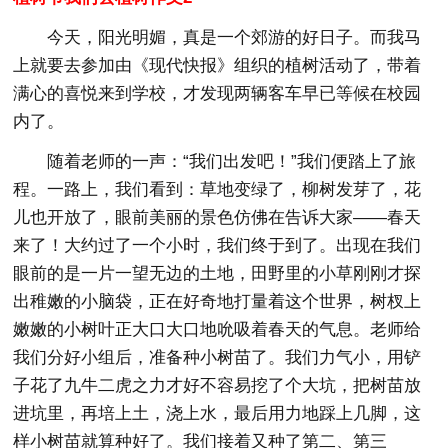
今天，阳光明媚，真是一个郊游的好日子。而我马
上就要去参加由《现代快报》组织的植树活动了，带着
满心的喜悦来到学校，才发现两辆客车早已等候在校园
内了。
随着老师的一声：“我们出发吧！”我们便踏上了旅
程。一路上，我们看到：草地变绿了，柳树发芽了，花
儿也开放了，眼前美丽的景色仿佛在告诉大家——春天
来了！大约过了一个小时，我们终于到了。出现在我们
眼前的是一片一望无边的土地，田野里的小草刚刚才探
出稚嫩的小脑袋，正在好奇地打量着这个世界，树杈上
嫩嫩的小树叶正大口大口地吮吸着春天的气息。老师给
我们分好小组后，准备种小树苗了。我们力气小，用铲
子花了九牛二虎之力才好不容易挖了个大坑，把树苗放
进坑里，再培上土，浇上水，最后用力地踩上几脚，这
样小树苗就算种好了。我们接着又种了第二、第三