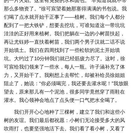
的一片火焰。这里有免费的水和面包。“早知道我就不带
那么多物资了。”徐可宸望着她那塞得满满的书包说。我
们喝了点水就开始干正事了——植树。我们每个人都分
配到了一把大铁铲，想要去挖坑，可谁知道这一带坑坑
洼洼的正好用来植树。我们把躺在一边的小树苗扶起，
再让尤钰婷一直扶着树苗，我们两个男子汉就二话不说
开始填土。我们在四周找到了一些松软的泥土开始填
坑。大约过了10分钟我们就已经筋疲力尽了。这时，徐
可宸给我们领来了一些水，每人一瓶。许子涵补充了体
力，又开始干了。我刚想上去帮忙，却被补给员徐姐姐
阻止了，她说：“你必须喝完，我还要去灌水呢！”我放眼
望去，原来那儿有一个泥池，很多同学竟然穿了雨鞋在
灌水。我心领神会地点了点头便一口气把水全喝了。
我们开开心心地种了三棵树，建立了我们和这些小
树的友谊。我们最后都祝愿：小树们无论接受多大的风
吹雨打，也要坚强地活下去。我们看了看小树，又看了