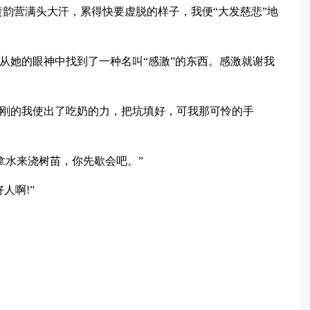
黄韵营满头大汗，累得快要虚脱的样子，我便“大发慈悲”地
是从她的眼神中找到了一种名叫“感激”的东西。感激就谢我
刚刚的我使出了吃奶的力，把坑填好，可我那可怜的手
拿水来浇树苗，你先歇会吧。”
人啊!”