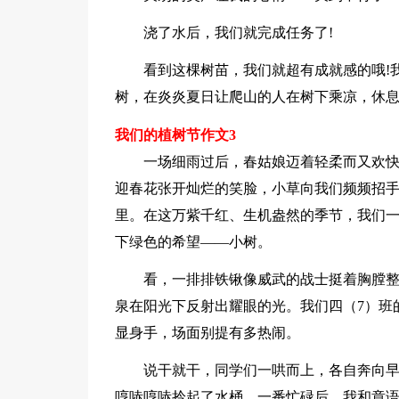
浇了水后，我们就完成任务了!
看到这棵树苗，我们就超有成就感的哦!
树，在炎炎夏日让爬山的人在树下乘凉，休息
我们的植树节作文3
一场细雨过后，春姑娘迈着轻柔而又欢
迎春花张开灿烂的笑脸，小草向我们频频招
里。在这万紫千红、生机盎然的季节，我们
下绿色的希望——小树。
看，一排排铁锹像威武的战士挺着胸膛
泉在阳光下反射出耀眼的光。我们四（7）班
显身手，场面别提有多热闹。
说干就干，同学们一哄而上，各自奔向
哼哧哼哧拎起了水桶。一番忙碌后，我和章