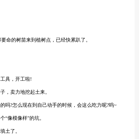
重得要命的树苗来到植树点，已经快累趴了。
工具，开工啦!
铲子，卖力地挖起土来。
的吗?怎么现在到自己动手的时候，会这么吃力呢?呜~
个“像模像样”的坑。
始填土了。