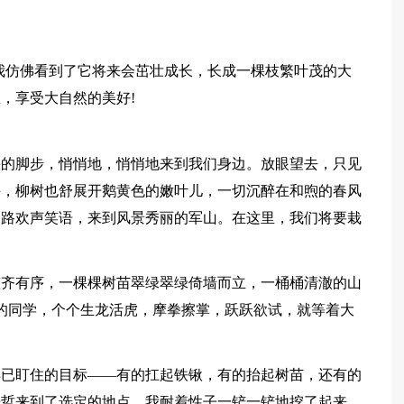
我仿佛看到了它将来会茁壮成长，长成一棵枝繁叶茂的大
，享受大自然的美好!
快的脚步，悄悄地，悄悄地来到我们身边。放眼望去，只见
手，柳树也舒展开鹅黄色的嫩叶儿，一切沉醉在和煦的春风
一路欢声笑语，来到风景秀丽的军山。在这里，我们将要栽
整齐有序，一棵棵树苗翠绿翠绿倚墙而立，一桶桶清澈的山
的同学，个个生龙活虎，摩拳擦掌，跃跃欲试，就等着大
早已盯住的目标——有的扛起铁锹，有的抬起树苗，还有的
语哲来到了选定的地点。我耐着性子一铲一铲地挖了起来，