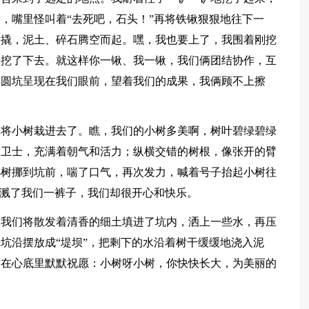
，嘴里怪叫着“去死吧，石头！”再将铁锹狠狠地往下一
一撬，泥土、碎石腾空而起。嘿，我也要上了，我围着刚挖
锹挖了下去。就这样你一锹、我一锹，我们俩团结协作，互
的圆坑呈现在我们眼前，望着我们的成果，我俩顾不上擦
备将小树栽进去了。瞧，我们的小树多美啊，树叶碧绿碧绿
像卫士，充满着朝气和活力；纵横交错的树根，像张开的臂
小树挪到坑前，喘了口气，再次发力，喊着号子抬起小树往
飞溅了我们一裤子，我们却很开心和快乐。
，我们将散发着清香的细土填进了坑内，洒上一些水，再压
坑沿摆放成“堤坝”，把剩下的水沿着树干缓缓地浇入泥
的在心底里默默祝愿：小树呀小树，你快快长大，为美丽的