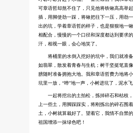
可章语哲却熬不住了，只见他将铁锹高高举起
插，用脚使劲一踩，将锹把往下一压，用劲
出的坑，学着章语哲的样子，也是狠狠地一
相配合，慢慢的一个口径和深度都达到要求
汗，相视一眼，会心地笑了。
将桶里的水倒入挖好的坑中，我们就准
如翡翠，散发着青春与生机；树干坚挺笔直
膀随时准备拥抱大地。我和章语哲费力地将
坑里一放，“哗”地一声，小树进坑了，泥水
一起将挖出的土拍松，拣掉碎石和枯枝
上一些土，用脚踩踩实，将刚拣出的碎石围着
土，小树就算栽好了。望着它，我情不自禁
祖国增添一抹绿色吧！