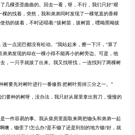
了几棵歪歪曲曲的。回去一看，呀，不行，我们只好“艰
一棵的找着，突然，我和弟弟同时发现了一棵笔直的香樟
使劲的拔着，不时还唱着:“拔树苗，拔树苗，嘿呦黑呦拔
，连一点泥巴都没有松动。”我站起来，擦一下汗，“算了
而弟弟发现的却在一棵小得不能再小的树旁边。可是，他
过去，一只手就拔了出来。我又找呀找，一连找到了两棵树
种树要先对树叶进行一番修剪:把树叶剪掉三分之一。”
是我们要种的树呀，没办法，我只好从屋里拿出剪刀，慢慢的
不是一件容易的事。我从柴房里面取来两把锄头和弟弟一起
啊噢，锄歪了!怎么办?是不锄了还是到别的地方锄?好，就