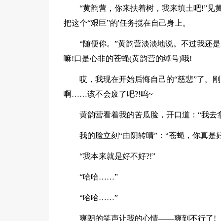
“黄韵营，你来扶着树，我来填土吧!”见
把这个“艰巨”的'任务揽在自己身上。
“随便你。”黄韵营淡淡地说。不过我还
嘛!口是心非的苍蝇(黄韵营的绰号)哦!
哎，我现在开始后悔自己的“慈悲”了。
啊……该不会废了吧?!呜~
黄韵营看着我的苦瓜脸，开口道：“我去
我的脸立刻“由阴转晴”：“苍蝇，你真是好
“我本来就是好不好?!”
“哈哈……”
“哈哈……”
爽朗的笑声让我的心情——爽到不行了!