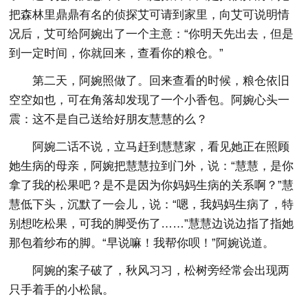
把森林里鼎鼎有名的侦探艾可请到家里，向艾可说明情
况后，艾可给阿婉出了一个主意：“你明天先出去，但是
到一定时间，你就回来，查看你的粮仓。”
第二天，阿婉照做了。回来查看的时候，粮仓依旧
空空如也，可在角落却发现了一个小香包。阿婉心头一
震：这不是自己送给好朋友慧慧的么？
阿婉二话不说，立马赶到慧慧家，看见她正在照顾
她生病的母亲，阿婉把慧慧拉到门外，说：“慧慧，是你
拿了我的松果吧？是不是因为你妈妈生病的关系啊？”慧
慧低下头，沉默了一会儿，说：“嗯，我妈妈生病了，特
别想吃松果，可我的脚受伤了……”慧慧边说边指了指她
那包着纱布的脚。“早说嘛！我帮你呗！”阿婉说道。
阿婉的案子破了，秋风习习，松树旁经常会出现两
只手着手的小松鼠。