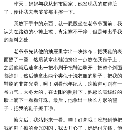
昨天，妈妈与我从超市回家，她发现我的皮鞋脏
了，便让我去老爷爷那里擦一下。
我放下手中的东西，就一屁股坐在老爷爷面前，我
认为在路边的小摊上擦，肯定擦不干净，但是却出乎我
的意料之处。
老爷爷先从他的抽屉里拿出一块抹布，把我鞋的表
面擦了一番，然后就拿出鞋油挤出一点放在我鞋子上，
之后他就迅速拿出一把小刷子把鞋油刷开，把整个斜面
都涂到，然后他拿出两个类似于洗衣服的刷子，把我的
鞋刷的非常光滑，呵！别看他年纪大，这擦鞋可别有一
番力气，大冬天的，在太阳的照射下，他那长满皱纹的
脸上滴下一颗颗汗珠。最后，他拿出一块长方形的毯
子，把我的鞋子擦干净。
擦完后，我站起来一看。哇！好亮哦！没想到他把
我的鞋子擦的金光闪闪，我太开心了，妈妈付完钱，他