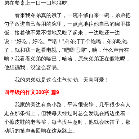
弟在餐桌上一口一口地猛吃。
看来我弟弟真的饿了，一碗不够再来一碗，弟弟把
勺子放进自己备用的碗里，一点点地往他自己的碗里拨
饭，接着他不紧不慢地又吃了起来，一边吃还一边
说：“好吃，好吃。”“咯！”弟弟打了个饱嗝，弟弟吃饱
了，就和我一起看电视，“吧唧吧唧”，咦，什么声音在
响？我看看弟弟的嘴巴，哈哈，原来弟弟正在假吃呢，
他想骗我，没这么容易。
我的弟弟就是这么生气勃勃、天真可爱！
四年级的作文300字 篇9
我家的旁边有条小路，平常很安静，几乎很少有人
走在那条街上，但我每天经过时总会发现在路边坐着一
个擦皮鞋的老爷爷，每当没生意时，他就会吹笛子，那
动听的笛声会回响在这条路上。