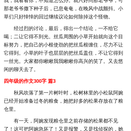
我，我看看你，不知道怎么办。就只好问那老爷爷，可
那老爷爷撒下种子后，已息奄奄，在晚风中战颤抖。小
草们只好悻悻的回过继续议论如何除掉这个怪物。
经过烈的讨论，最后，得出一个结论，一不给它
喝；二让它得不到光。丝瓜周围的小草开始就向这个目
标努力，把自己的小根使劲的把丝瓜根缠住，尽力不让
它得到。小草的叶子也层层的把丝瓜盖住，不让它得到
一丝光。大家都你瞅瞅我我瞅瞅你高兴的笑了。又去悠
闲的聊天去了。
四年级的作文300字 篇3
秋风吹落了第一片树叶时，松树林里的小松鼠阿婉
已经开始准备过冬的粮食，她把好多的松果存放在了粮
仓里。
有一天，阿婉发现粮仓里之前存储的松果都不见
了！这可把阿婉急坏了！又是报警，又是找侦探的，她