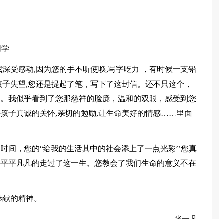
同学
深受感动,因为您的手不听使唤,写字吃力 ，有时候一支铅
孩子失望,您还是提起了笔，写下了这封信。还不只这个，
人。我似乎看到了您那慈祥的脸庞，温和的双眼，感受到您
孩子真诚的关怀,亲切的勉励,让生命美好的情感……里面
时间，您的“给我的生活其中的社会添上了一点光彩’’您真
，平平凡凡的走过了这一生。您教会了我们生命的意义不在
奉献的精神。
张一凡