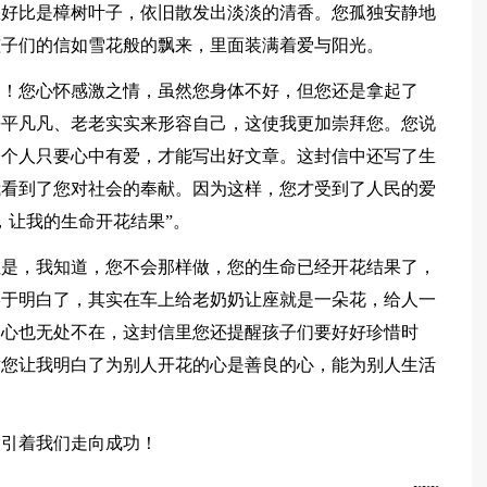
您好比是樟树叶子，依旧散发出淡淡的清香。您孤独安静地
孩子们的信如雪花般的飘来，里面装满着爱与阳光。
了！您心怀感激之情，虽然您身体不好，但您还是拿起了
平平凡凡、老老实实来形容自己，这使我更加崇拜您。您说
一个人只要心中有爱，才能写出好文章。这封信中还写了生
我看到了您对社会的奉献。因为这样，您才受到了人民的爱
，让我的生命开花结果”。
但是，我知道，您不会那样做，您的生命已经开花结果了，
终于明白了，其实在车上给老奶奶让座就是一朵花，给人一
关心也无处不在，这封信里您还提醒孩子们要好好珍惜时
谢您让我明白了为别人开花的心是善良的心，能为别人生活
指引着我们走向成功！