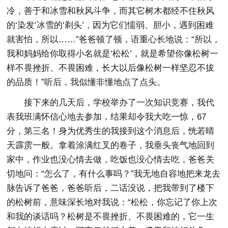
冷，善于和冰雪和秋风斗争，而其它树木都经不住秋风
的‘染发’冰雪的‘剃头’，因为它们懦弱、胆小，遇到困难
就害怕，所以……”爸爸顿了顿，语重心长地说：“所以，
我和妈妈给你取得小名就是‘松松’，就是希望你像松树一
样不畏挫折、不畏困难，长大以后像松树一样坚忍不拔
的品质！”听后，我似懂非懂地点了点头。
接下来的几天后，学校举办了一次知识竞赛，我代
表我班满怀信心地去参加，结果却令我大吃一惊，67
分，第三名！身为优秀生的我接到这个消息后，恍若晴
天霹雳一般。拿着涂满红叉的卷子，我垂头丧气地回到
家中，作业也没心情去做，吃饭也没心情去吃，爸爸关
切地问：“怎么了，有什么事吗？”我无地自容地把来龙去
脉告诉了爸爸，爸爸听后，二话没说，把我带到了楼下
的松树前，意味深长地对我说：“松松，你忘记了你上次
和我的谈话吗？松树是不畏挫折、不畏困难的，它一生