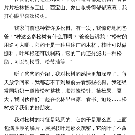
片片松林把东宝山、西宝山、象山妆扮得郁郁葱葱，我
打心眼里喜欢松树。
我家门前也种着许多松树。有一次，我惊奇地问爸
爸：“种这么多松树有什么用啊？”爸爸告诉我：“松树的
用途可大哪，它的干是一种用途广的木材，枝叶可以做
姗料，叶和根还可以制药，它的干内还分泌出一种松
脂，可以制松香、松节油等。”
听了爸爸的介绍，我对松树的感情更加深厚了。每
天放学回家，我都忘不了到屋前去看那些松树。我还经
常同奶奶一道给松树整枝，顺带捡松针、拾松果。夏
天，我同伙伴们一起在松林里乘凉、看书、迫逐……松
树成了我们的好朋友。
我对松树的特征是熟悉的。它的干是那么直，上面
包满厚厚的鳞片，层层枝叶是那么茂密，它的叶子不象