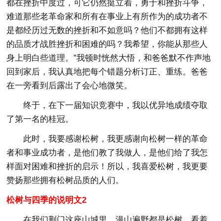
都在挫折中度过，可它仍然挺立着，勇于和挫折斗争，
难道那些老革命家和所有在事业上有所作为的成功者不
是都经历过无数的挫折和不如意吗？他们不都拥有这样
的品质才战胜挫折和困难的吗？我希望，你能从那些人
身上明白些道理。”我顿时恍然大悟，和爸爸默不作声地
回到家后，我认真地把每个错题分析订正、重练。爸爸
在一旁看到后露出了会心地微笑。
终于，在下一届知识竞赛中，我以优异地成绩夺取
了第一名的桂冠。
此时，我要感谢松树，我更感谢向松树一样的革命
者和事业成功者，是他们教了我做人，是他们给了我怎
样面对困难和挫折的启示！所以，我喜爱松树，我更要
赞扬那些拥有松树品质的人们。
松树与四季的说明文2
在我们荆门这座山城里，漫山遍野都是松树。看着