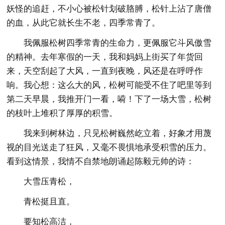
妖怪的追赶，不小心被松针划破胳膊，松针上沾了唐僧
的血，从此它就长生不老，四季常青了。
我佩服松树四季常青的生命力，更佩服它斗风傲雪
的精神。去年寒假的一天，我和妈妈上街买了年货回
来，天空刮起了大风，一直到夜晚，风还是在呼呼作
响。我心想：这么大的风，松树可能受不住了吧里等到
第二天早晨，我推开门一看，嗬！下了一场大雪，松树
的枝叶上堆积了厚厚的积雪。
我来到树林边，只见松树巍然屹立着，好象才用蔑
视的目光送走了狂风，又毫不畏惧地承受积雪的压力。
看到这情景，我情不自禁地朗诵起陈毅元帅的诗：
大雪压青松，
青松挺且直。
要知松高洁，