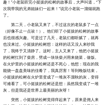
趣！”小老鼠听完小挺拔的松树的故事后，大声叫道，“下
次我带我的兄弟姐妹们一起来！”说完小老鼠一溜烟就跑
了。
第二天，小老鼠又来了，不过这次的老鼠多了一点
（好像不止一点诶！）。他们听了小挺拔的松树的故事
后也很感兴趣。可是过了几天，老鼠们都听腻了，就再
也没来过。小挺拔的松树想：这样的话又没人来吵我
了，我终于又清静了。这时，主人又来了，他把小挺拔
的松树扛到了柴房，劈成一块块柴爿用来烧菜，做饭。
在火炉里的小挺拔的松树还是不死心，他想：现在的我
能烧一盘盘美味的佳肴了，我真厉害！等到晚饭结束，
小挺拔的松树在火炉里变成了一堆灰不溜秋的灰，变得
可难看了，可小挺拔的松树还是想：虽然我变成了一堆
灰，但是我还是世界上最美丽的灰呀！
突然，小挺拔的松树觉得痒起来了，原来是佣人来