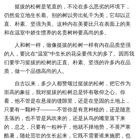
挺拔的松树是笔直的，不论在多么恶劣的环境下，
仍然耸立地生长着。别的树以旁出虬干为美，它却以正
直、朴素、坚强为美。这种内在美要比只在表面上的美
和在温室中娇生惯养的名贵树种要高尚的多。
人和树一样，做像挺拔的松树一样有内在品质坚强
的人，要比在“温室”中生长的花朵要伟大的多了。因而我
们要学习挺拔的松树的正直、朴素、坚强的许多内在品
质，做一个品德高尚的人。
自古以来，多少人都赞颂过挺拔的松树，把它作为
崇高的象征，我对挺拔的松树总是怀有敬仰之心。你
看，他不管是在悬崖的缝隙里，还是在坚固的土地上，
只要有一颗种子———不管你是有意种植的，还是随意
丢落的，也不管是风吹来的，还是从鸟的嘴里落下来
的，总之，只要有一粒种子，他就不择地势，不畏严寒
酷暑，随处茁壮的生长起来，它既不需要谁来施肥，也