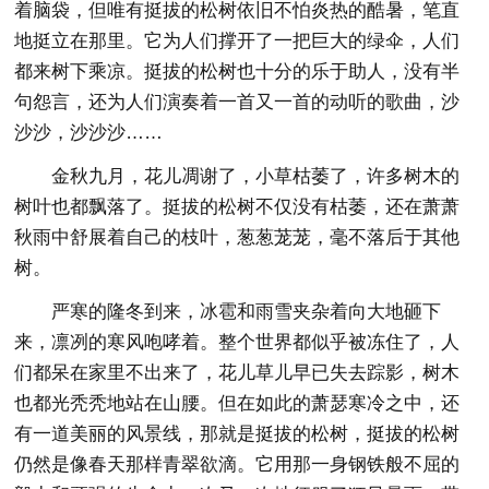
着脑袋，但唯有挺拔的松树依旧不怕炎热的酷暑，笔直
地挺立在那里。它为人们撑开了一把巨大的绿伞，人们
都来树下乘凉。挺拔的松树也十分的乐于助人，没有半
句怨言，还为人们演奏着一首又一首的动听的歌曲，沙
沙沙，沙沙沙……
金秋九月，花儿凋谢了，小草枯萎了，许多树木的
树叶也都飘落了。挺拔的松树不仅没有枯萎，还在萧萧
秋雨中舒展着自己的枝叶，葱葱茏茏，毫不落后于其他
树。
严寒的隆冬到来，冰雹和雨雪夹杂着向大地砸下
来，凛冽的寒风咆哮着。整个世界都似乎被冻住了，人
们都呆在家里不出来了，花儿草儿早已失去踪影，树木
也都光秃秃地站在山腰。但在如此的萧瑟寒冷之中，还
有一道美丽的风景线，那就是挺拔的松树，挺拔的松树
仍然是像春天那样青翠欲滴。它用那一身钢铁般不屈的