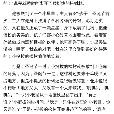
的！”说完就骄傲的离开了矮挺拔的松树林。
他被搬到了一个小屋里，主人有3个孩子，圣诞节前
夕，主人在他身上挂满了各种各样的铃铛、彩灯之类
的。又在他头上放了一颗星星，身下放满了礼物，把他
装扮的美美的。孩子们都小心翼翼地围着他跑。看着窗
外被做成狗窝和栅栏的伙伴，他可高兴了呢，心里美滋
滋的：嘻嘻，我说的对吧，我在这里会受到很好的待遇
的！小挺拔的松树偷偷地笑着。
可是，圣诞节一过，小挺拔的松树就被放到了仓库
的角落，因为，圣诞节一过，这棵树还要来干嘛呢？又
占地方。但是小挺拔的松树还是很骄傲得想：仓库也很
不错呀！地方又大，又没有一个人来烦我。“叽叽叽，叽
叽叽！”一只小老鼠从一堆废铁里钻了出来，“你是
谁？”小挺拔的松树问。“我是一只住在这里的小老鼠，你
又是谁？”于是小挺拔的松树开始讲起了他的事，“真有