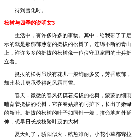
待到雪化时。
松树与四季的说明文3
生活中，有许多许多的事物。其中，给我带了了启
示的就是那郁郁葱葱的挺拔的松树了。连绵不断的青山
上，许许多多的挺拔的松树像一位位守卫家园的士兵挺
立着。
挺拔的松树虽没有花儿一般绚丽多姿，芳香馥郁，
却比花儿更承受得起风霜雨雪。
春天，微微的春风抚摸着挺拔的松树，蒙蒙的细雨
哺育着挺拔的松树，它在春姑娘的呵护下，长出了嫩绿
的新叶。挺拔的松树的叶子如同针一般，拼命地向外延
伸，想早日长成枝繁叶茂的大树。
夏天到了，骄阳似火，酷热难耐。小花小草都耷拉