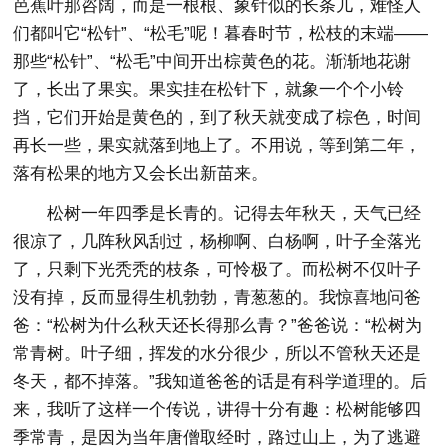
芭蕉叶那咨阔，而是一根根、象针似的长条儿，难怪人
们都叫它“松针”、“松毛”呢！暮春时节，松枝的末端——
那些“松针”、“松毛”中间开出棕黄色的花。渐渐地花谢
了，长出了果实。果实挂在松针下，就象一个个小铃
挡，它们开始是黄色的，到了秋天就变成了棕色，时间
再长一些，果实就落到地上了。不用说，等到第二年，
落有松果的地方又会长出新苗来。
松树一年四季是长青的。记得去年秋天，天气已经
很凉了，几阵秋风刮过，杨柳啊、白杨啊，叶子全落光
了，只剩下光秃秃的枝条，可怜极了。而松树不仅叶子
没有掉，反而显得生机勃勃，青葱葱的。我惊喜地问爸
爸：“松树为什么秋天还长得那么青？”爸爸说：“松树为
常青树。叶子细，挥发的水分很少，所以不管秋天还是
冬天，都不掉落。”我知道爸爸的话是有科学道理的。后
来，我听了这样一个传说，讲得十分有趣：松树能够四
季常青，是因为当年唐僧取经时，路过山上，为了逃避