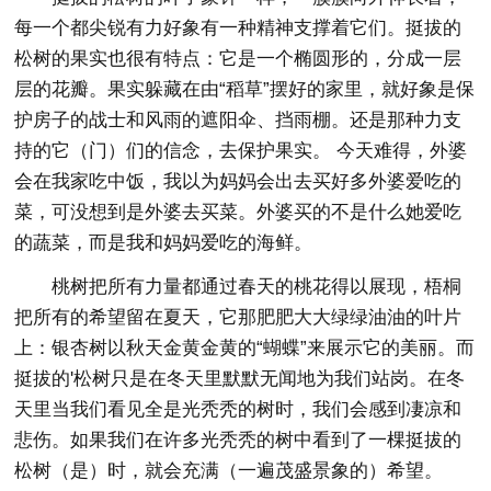
每一个都尖锐有力好象有一种精神支撑着它们。挺拔的
松树的果实也很有特点：它是一个椭圆形的，分成一层
层的花瓣。果实躲藏在由“稻草”摆好的家里，就好象是保
护房子的战士和风雨的遮阳伞、挡雨棚。还是那种力支
持的它（门）们的信念，去保护果实。 今天难得，外婆
会在我家吃中饭，我以为妈妈会出去买好多外婆爱吃的
菜，可没想到是外婆去买菜。外婆买的不是什么她爱吃
的蔬菜，而是我和妈妈爱吃的海鲜。
桃树把所有力量都通过春天的桃花得以展现，梧桐
把所有的希望留在夏天，它那肥肥大大绿绿油油的叶片
上：银杏树以秋天金黄金黄的“蝴蝶”来展示它的美丽。而
挺拔的'松树只是在冬天里默默无闻地为我们站岗。在冬
天里当我们看见全是光秃秃的树时，我们会感到凄凉和
悲伤。如果我们在许多光秃秃的树中看到了一棵挺拔的
松树（是）时，就会充满（一遍茂盛景象的）希望。