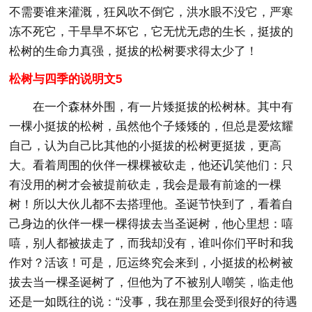
不需要谁来灌溉，狂风吹不倒它，洪水眼不没它，严寒
冻不死它，干旱旱不坏它，它无忧无虑的生长，挺拔的
松树的生命力真强，挺拔的松树要求得太少了！
松树与四季的说明文5
在一个森林外围，有一片矮挺拔的松树林。其中有
一棵小挺拔的松树，虽然他个子矮矮的，但总是爱炫耀
自己，认为自己比其他的小挺拔的松树更挺拔，更高
大。看着周围的伙伴一棵棵被砍走，他还讥笑他们：只
有没用的树才会被提前砍走，我会是最有前途的一棵
树！所以大伙儿都不去搭理他。圣诞节快到了，看着自
己身边的伙伴一棵一棵得拔去当圣诞树，他心里想：嘻
嘻，别人都被拔走了，而我却没有，谁叫你们平时和我
作对？活该！可是，厄运终究会来到，小挺拔的松树被
拔去当一棵圣诞树了，但他为了不被别人嘲笑，临走他
还是一如既往的说：“没事，我在那里会受到很好的待遇