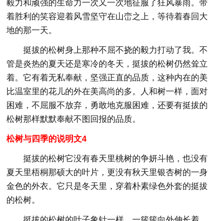
毅力和顽强的生命力一次又一次地征服了狂风暴雨。带
着胜利的笑容迎着风雪坚守在山峦之上，等待着春回大
地的那一天。
挺拔的松树身上那种不屈不挠的毅力打动了我。不
管是炎热的夏天还是寒冷的冬天，挺拔的松树仍然耸立
着。它有着无私奉献，坚强正直的品质，这种内在的美
比温室里的花儿的外在美高尚的多。人和树一样，面对
困难，不屈服不放弃，勇敢地克服困难，还要有挺拔的
松树那样默默奉献不图回报的品质。
松树与四季的说明文4
挺拔的松树它没有春天里桃树的争妍斗艳，也没有
夏天里梧桐那硕大的叶片，更没有秋天里银杏树的一身
金色的外衣。它只是冬天里，穿着朴素绿色外套的挺拔
的松树。
挺拔的松树的叶子象针一样，一簇簇向外伸长着，