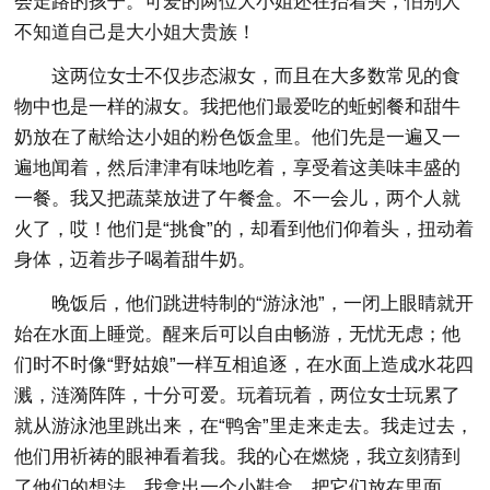
会走路的孩子。可爱的两位大小姐还在抬着头，怕别人
不知道自己是大小姐大贵族！
这两位女士不仅步态淑女，而且在大多数常见的食
物中也是一样的淑女。我把他们最爱吃的蚯蚓餐和甜牛
奶放在了献给达小姐的粉色饭盒里。他们先是一遍又一
遍地闻着，然后津津有味地吃着，享受着这美味丰盛的
一餐。我又把蔬菜放进了午餐盒。不一会儿，两个人就
火了，哎！他们是“挑食”的，却看到他们仰着头，扭动着
身体，迈着步子喝着甜牛奶。
晚饭后，他们跳进特制的“游泳池”，一闭上眼睛就开
始在水面上睡觉。醒来后可以自由畅游，无忧无虑；他
们时不时像“野姑娘”一样互相追逐，在水面上造成水花四
溅，涟漪阵阵，十分可爱。玩着玩着，两位女士玩累了
就从游泳池里跳出来，在“鸭舍”里走来走去。我走过去，
他们用祈祷的眼神看着我。我的心在燃烧，我立刻猜到
了他们的想法。我拿出一个小鞋盒，把它们放在里面。