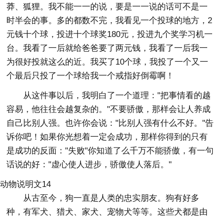
莽、狐狸。我不能一一的说，要是一一说的话可不是一
时半会的事。多的都数不完，我看见一个投球的地方，2
元钱十个球，投进十个球奖180元，投进九个奖学习机一
台。我看了一后就给爸爸要了两元钱，我看了一后我一
为很好投就这么的近。我买了10个球，我投了一个又一
个最后只投了一个球给我一个戒指好倒霉啊！
从这件事以后，我明白了一个道理："把事情看的越
容易，他往往会越复杂的。"不要骄傲，那样会让人养成
自己比别人强。也许你会说："比别人强有什么不好。"告
诉你吧！如果你光想着一定会成功，那样你得到的只有
是成功的反面："失败"你知道了么千万不能骄傲，有一句
话说的好："虚心使人进步，骄傲使人落后。"
动物说明文14
从古至今，狗一直是人类的忠实朋友。狗有好多
种，有军犬、猎犬、家犬、宠物犬等等。这些犬都是由