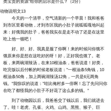
类宝贵的资源”给你的启示是什么？（2分）
动物说明文13
今天的一个清早，空气清新的一个早晨！我和爸爸
到市区里看动物，才到市区我的小肚子就呱呱嘎地叫起
来：好俄我的肚子，爸爸我实在是走不动了还是在这里
吃上他一顿吧！
好、好、好。我真是服了你啊！来的时候问你饿不
饿原来你是想在这吃好的呀！好，正好我也饿了。老
板，来两碗湖辣汤，在来10根油条，爸爸说道！好类，
吃完饭以后付帐的时候老板说道："一根油条5角钱，10
根油条50角，加上两碗湖辣汤12角，一共是6元两角
钱。"我惊叹的说道："哇比俺村多一倍啊！忘了先问问你
在吃了都怪我的小肚子不好花了这么多的钱。"
到了动物园以后，我爸爸交了钱以后，我们就进去
了。哇！老虎、孔雀、火鸡、山鸡、黑熊、猴子、巨