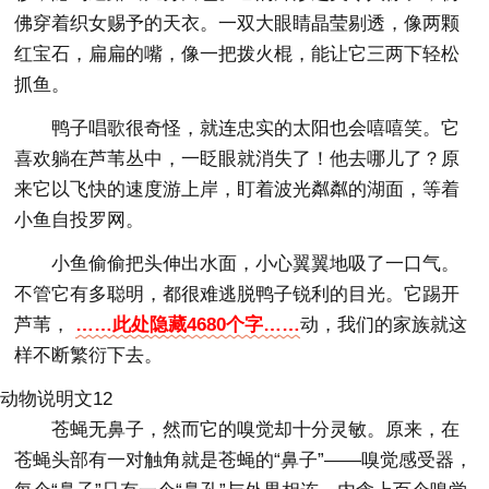
佛穿着织女赐予的天衣。一双大眼睛晶莹剔透，像两颗
红宝石，扁扁的嘴，像一把拨火棍，能让它三两下轻松
抓鱼。
鸭子唱歌很奇怪，就连忠实的太阳也会嘻嘻笑。它
喜欢躺在芦苇丛中，一眨眼就消失了！他去哪儿了？原
来它以飞快的速度游上岸，盯着波光粼粼的湖面，等着
小鱼自投罗网。
小鱼偷偷把头伸出水面，小心翼翼地吸了一口气。
不管它有多聪明，都很难逃脱鸭子锐利的目光。它踢开
芦苇，
……此处隐藏4680个字……
动，我们的家族就这
样不断繁衍下去。
动物说明文12
苍蝇无鼻子，然而它的嗅觉却十分灵敏。原来，在
苍蝇头部有一对触角就是苍蝇的“鼻子”——嗅觉感受器，