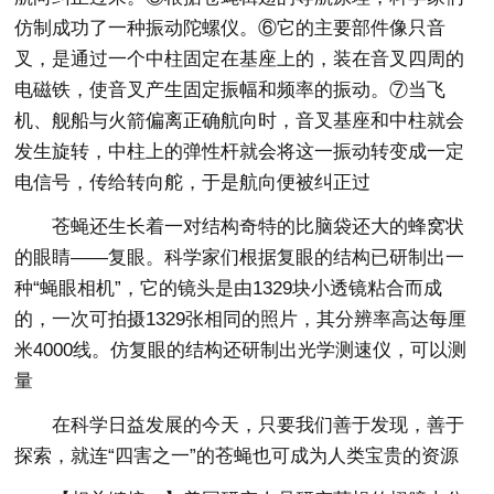
仿制成功了一种振动陀螺仪。⑥它的主要部件像只音
叉，是通过一个中柱固定在基座上的，装在音叉四周的
电磁铁，使音叉产生固定振幅和频率的振动。⑦当飞
机、舰船与火箭偏离正确航向时，音叉基座和中柱就会
发生旋转，中柱上的弹性杆就会将这一振动转变成一定
电信号，传给转向舵，于是航向便被纠正过
苍蝇还生长着一对结构奇特的比脑袋还大的蜂窝状
的眼睛——复眼。科学家们根据复眼的结构已研制出一
种“蝇眼相机”，它的镜头是由1329块小透镜粘合而成
的，一次可拍摄1329张相同的照片，其分辨率高达每厘
米4000线。仿复眼的结构还研制出光学测速仪，可以测
量
在科学日益发展的今天，只要我们善于发现，善于
探索，就连“四害之一”的苍蝇也可成为人类宝贵的资源