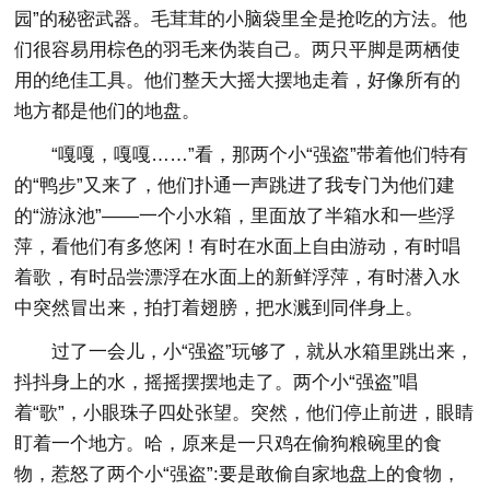
园”的秘密武器。毛茸茸的小脑袋里全是抢吃的方法。他
们很容易用棕色的羽毛来伪装自己。两只平脚是两栖使
用的绝佳工具。他们整天大摇大摆地走着，好像所有的
地方都是他们的地盘。
“嘎嘎，嘎嘎……”看，那两个小“强盗”带着他们特有
的“鸭步”又来了，他们扑通一声跳进了我专门为他们建
的“游泳池”——一个小水箱，里面放了半箱水和一些浮
萍，看他们有多悠闲！有时在水面上自由游动，有时唱
着歌，有时品尝漂浮在水面上的新鲜浮萍，有时潜入水
中突然冒出来，拍打着翅膀，把水溅到同伴身上。
过了一会儿，小“强盗”玩够了，就从水箱里跳出来，
抖抖身上的水，摇摇摆摆地走了。两个小“强盗”唱
着“歌”，小眼珠子四处张望。突然，他们停止前进，眼睛
盯着一个地方。哈，原来是一只鸡在偷狗粮碗里的食
物，惹怒了两个小“强盗”:要是敢偷自家地盘上的食物，