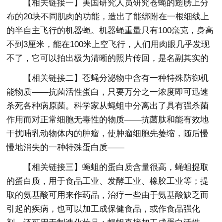
【相关链接一】美国研究人员研究苍蝇的翅膀上分
布的20块不同肌肉的功能，造出了能绑附在一根细线上
的半自主飞行的机器蝇。机器蝇重量只有100毫克，身高
不到3厘米，能在100米上空飞行，人们用肉眼几乎发现
不了，它可以拍出极为清晰的照片传回，是名副其实的
【相关链接二】苍蝇分泌物中含有一种特殊防御机
能物质——抗菌活性蛋白，只要万分之一浓度即可迅速
杀死各种病原菌。科学家从蝇蛆中分离出了具有强杀菌
作用而对正常细胞无毒性的物质——抗菌肽和能有效地
干扰哺乳动物体内的肿瘤，使肿瘤细胞先萎缩，随后慢
慢地消失的一种特殊蛋白质——
【相关链接三】蝇蛆的蛋白质含量很高，蝇蛆提取
的蛋白质，用于食品工业、发酵工业、橡胶工业等；提
取的氨基酸可用来作药品，治疗一些由于氨基酸缺乏而
引起的疾病，也可以加工成保健食品，或作食品强化