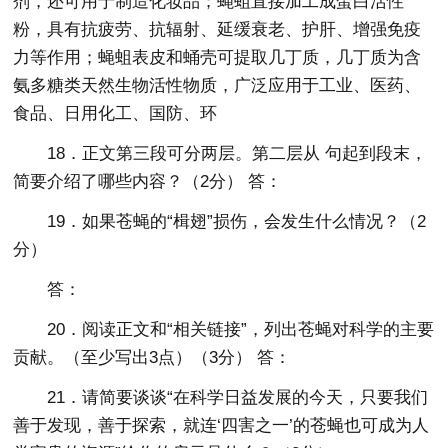
剂，还可用于制造化妆品；蝇蛆直接加工成蛋白活性
粉，具有抗疲劳、抗辐射、延缓衰老、护肝、增强免疫
力等作用；蝇蛆表皮和蛹壳可提取几丁质，几丁质为含
氨多糖类天然生物活性物质，广泛应用于工业、医药、
食品、日用化工、国防、环
18．正文第三段可分两层。第二层从 句起到段末，
简要介绍了哪些内容？（2分） 答：
19．如果苍蝇的“楫翅”损伤，会发生什么情况？（2
分）
答：
20．阅读正文和“相关链接”，列出苍蝇对科学的主要
贡献。（至少写出3点）（3分） 答：
21．请简要谈谈“在科学日益发展的今天，只要我们
善于发现，善于探索，就连‘四害之一’的苍蝇也可成为人