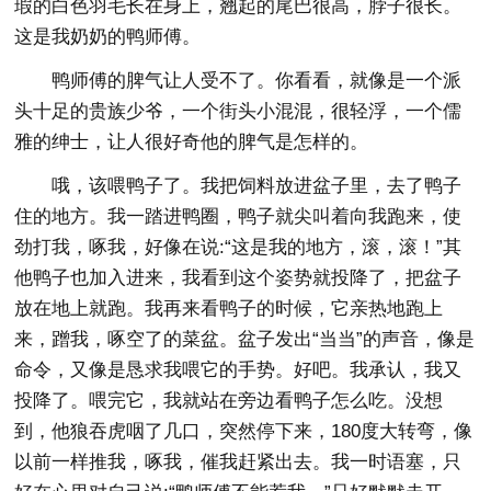
瑕的白色羽毛长在身上，翘起的尾巴很高，脖子很长。
这是我奶奶的鸭师傅。
鸭师傅的脾气让人受不了。你看看，就像是一个派
头十足的贵族少爷，一个街头小混混，很轻浮，一个儒
雅的绅士，让人很好奇他的脾气是怎样的。
哦，该喂鸭子了。我把饲料放进盆子里，去了鸭子
住的地方。我一踏进鸭圈，鸭子就尖叫着向我跑来，使
劲打我，啄我，好像在说:“这是我的地方，滚，滚！”其
他鸭子也加入进来，我看到这个姿势就投降了，把盆子
放在地上就跑。我再来看鸭子的时候，它亲热地跑上
来，蹭我，啄空了的菜盆。盆子发出“当当”的声音，像是
命令，又像是恳求我喂它的手势。好吧。我承认，我又
投降了。喂完它，我就站在旁边看鸭子怎么吃。没想
到，他狼吞虎咽了几口，突然停下来，180度大转弯，像
以前一样推我，啄我，催我赶紧出去。我一时语塞，只