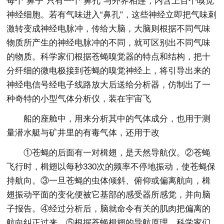
每个“鼻子”只有一个“鼻孔”与外界相连，内含上百个嗅觉
神经细胞。若有气味进入“鼻孔”，这些神经立即把气味刺
激转变成神经电脉冲，传给大脑，大脑则根据不同气味
物质所产生的神经电脉冲的不同，就可区别出不同气味
的物质。科学家们根据苍蝇嗅觉器的特点和结构，把十
分纤细的微电极接到苍蝇的嗅觉神经上，将引导出来的
神经电信号经电子线路放大后送给分析器，仿制出了一
种奇特的小型气体分析仪，装在宇宙飞
船的座舱中，用来分析其中的气体成分，也用于测
量潜水艇与矿井里的有毒气体，还用于改
①苍蝇的后面有一对楫翅，是天然导航仪。②苍蝇
飞行时，楫翅以每秒330次的频率不停地振动，使苍蝇保
持航向。③一旦苍蝇的虫体倾斜、俯仰或偏离航向，楫
翅振动平面的变化便被它基部的感受器所感觉，并向脑
子报告。④经过分析后，脑就命令有关的肌肉把偏离的
航向纠正过来。⑤根据苍蝇楫翅的导航原理，科学家们