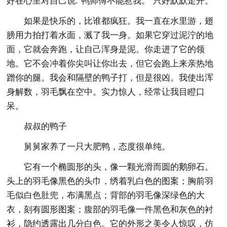
好在心里对自己说:“鸭师傅不能惹我。”只好默默走开。
如果是快乐的，比谁都疯狂。我一直在水里游，翅
膀用力拍打着水面，溅了我一身。如果它穿过泥泞的地
面，它就会奔跑，让自己浑身是泥。你走进了它的领
地。它不会冲着你尖叫让你出去，但它会跑上来亲热地
蹭你的腿。我会和隔壁的鸭子打，但是很凶。我使出浑
身解数，羽毛飘在空中。实力惊人，经常让我目瞪口
呆。
叔叔的鸭子
舅舅家养了一只大肥鸭，态度很单纯。
它有一个椭圆形的头，像一颗光滑而圆的鹅卵石。
头上的羽毛像黑色的头巾，绣着乳白色的图案；胸前羽
毛似白色肚兜，布满黑点；背部的羽毛像深绿色的大
衣，刻有圆形图案；腹部的羽毛像一件黑色和灰色的衬
衫，隐约透露出几分白色。它的外形之美令人惊叹，仿