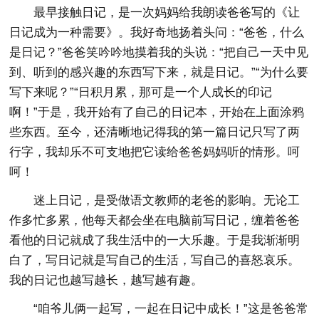
最早接触日记，是一次妈妈给我朗读爸爸写的《让
日记成为一种需要》。我好奇地扬着头问：“爸爸，什么
是日记？”爸爸笑吟吟地摸着我的头说：“把自己一天中见
到、听到的感兴趣的东西写下来，就是日记。”“为什么要
写下来呢？”“日积月累，那可是一个人成长的印记
啊！”于是，我开始有了自己的日记本，开始在上面涂鸦
些东西。至今，还清晰地记得我的第一篇日记只写了两
行字，我却乐不可支地把它读给爸爸妈妈听的情形。呵
呵！
迷上日记，是受做语文教师的老爸的影响。无论工
作多忙多累，他每天都会坐在电脑前写日记，缠着爸爸
看他的日记就成了我生活中的一大乐趣。于是我渐渐明
白了，写日记就是写自己的生活，写自己的喜怒哀乐。
我的日记也越写越长，越写越有趣。
“咱爷儿俩一起写，一起在日记中成长！”这是爸爸常