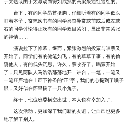
于太热或由于太激动而得如成熟的高梁般通红通红的。
台下，有的同学昂首挺胸，仔细听着有的同学低头
盯着本子，奋笔疾书有的同学兴奋异常或前或后或左或
右的同学讨论得正欢有的同学双目紧闭，显出非常紧张
的神情……
演说拉下了帷幕，继而，紧张激烈的投票与唱票又
开始了。同学们有的健笔如飞，有的草草了事，有的偷
窥他人，有的低头沉思。许久，票收齐了。唱票开始
了，只见两队人马浩浩荡荡地开上讲台，一笔，一笔又
一笔庄严地在上画下神圣的“正”字，我们的心提到了嗓子
眼，又好似在怀里揣了一只小兔子。
终于，七位班委横空出世，本人也有幸加入了。
这次活动，更加深了我们新的友谊，让自己也更多
地了解了别人。