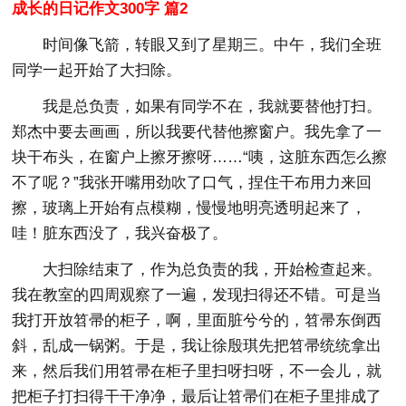
成长的日记作文300字 篇2
时间像飞箭，转眼又到了星期三。中午，我们全班
同学一起开始了大扫除。
我是总负责，如果有同学不在，我就要替他打扫。
郑杰中要去画画，所以我要代替他擦窗户。我先拿了一
块干布头，在窗户上擦牙擦呀……“咦，这脏东西怎么擦
不了呢？”我张开嘴用劲吹了口气，捏住干布用力来回
擦，玻璃上开始有点模糊，慢慢地明亮透明起来了，
哇！脏东西没了，我兴奋极了。
大扫除结束了，作为总负责的我，开始检查起来。
我在教室的四周观察了一遍，发现扫得还不错。可是当
我打开放笤帚的柜子，啊，里面脏兮兮的，笤帚东倒西
斜，乱成一锅粥。于是，我让徐殷琪先把笤帚统统拿出
来，然后我们用笤帚在柜子里扫呀扫呀，不一会儿，就
把柜子打扫得干干净净，最后让笤帚们在柜子里排成了