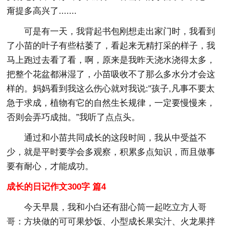
甭提多高兴了.......
可是有一天，我背起书包刚想走出家门时，我看到
了小苗的叶子有些枯萎了，看起来无精打采的样子，我
马上跑过去看了看，啊，原来是我昨天浇水浇得太多，
把整个花盆都淋湿了，小苗吸收不了那么多水分才会这
样的。妈妈看到我这么伤心就对我说:"孩子,凡事不要太
急于求成，植物有它的自然生长规律，一定要慢慢来，
否则会弄巧成拙。”我听了点点头。
通过和小苗共同成长的这段时间，我从中受益不
少，就是平时要学会多观察，积累多点知识，而且做事
要有耐心，才能成功。
成长的日记作文300字 篇4
今天早晨，我和小白还有甜心筒一起吃立方人哥
哥：方块做的可可果炒饭、小型成长果实汁、火龙果拌