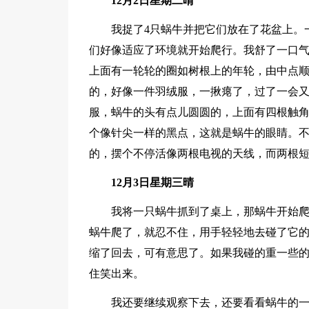
12月2日星期二晴
我捉了4只蜗牛并把它们放在了花盆上。
们好像适应了环境就开始爬行。我舒了一口
上面有一轮轮的圈如树根上的年轮，由中点
的，好像一件羽绒服，一揪瘪了，过了一会
服，蜗牛的头有点儿圆圆的，上面有四根触
个像针尖一样的黑点，这就是蜗牛的眼睛。
的，摆个不停活像两根电视的天线，而两根短
12月3日星期三晴
我将一只蜗牛抓到了桌上，那蜗牛开始
蜗牛爬了，就忍不住，用手轻轻地去碰了它
缩了回去，可有意思了。如果我碰的重一些的
住笑出来。
我还要继续观察下去，还要看看蜗牛的一