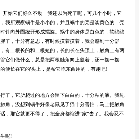
一开始它们好久不动，我还以为死了呢，可几个小时，它
气，我所观察蜗牛是小小的，并且蜗牛的壳是淡黄色的，壳
顺时针向外圈绕开形成螺旋。蜗牛的身体是白色的，软绵绵
又胖了，十分有意思，有时候摸着摸着，我会感到十分舒
角，有二根长的和二根短的，长的长在头顶上，触角上有两
不管它们做什么，总是把两根触角向上竖着，还一摆一摆
的便长在它的'头上，是帮它吃东西用的，有趣吧!
爬行了，它所爬过的地方会留下白白的，十分粘的液。我见
的触角，没想到蜗牛好像老鼠见了猫十分害怕，马上把触角
话，那它就更不得了，把全身都缩进“家”去了。我会忍不
生呢!