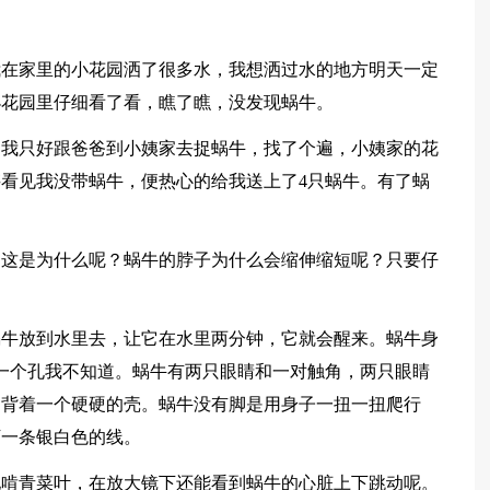
我在家里的小花园洒了很多水，我想洒过水的地方明天一定
小花园里仔细看了看，瞧了瞧，没发现蜗牛。
？我只好跟爸爸到小姨家去捉蜗牛，找了个遍，小姨家的花
看见我没带蜗牛，便热心的给我送上了4只蜗牛。有了蜗
，这是为什么呢？蜗牛的脖子为什么会缩伸缩短呢？只要仔
蜗牛放到水里去，让它在水里两分钟，它就会醒来。蜗牛身
一个孔我不知道。蜗牛有两只眼睛和一对触角，两只眼睛
，背着一个硬硬的壳。蜗牛没有脚是用身子一扭一扭爬行
下一条银白色的线。
地啃青菜叶，在放大镜下还能看到蜗牛的心脏上下跳动呢。