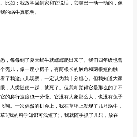
通。比如：我放学回到家和它说话，它嘴巴一动一动的，像
，我的蜗牛真聪明。
熟悉，每每到了夏天蜗牛就蠕蠕爬出来了。我们四年级也曾
一个壳儿，像一座小房子，有两根长的触角和两根短的触
你看了我这点儿观察，一定认为我十分粗心。但我知道大家
起眼，人类随便一踩，就死了。但我却觉得它是那么的了不
且它的爬行速度也十分慢。它没有大象那么大，也没有兔子
的飞翔。一次偶然的机会上，我在草坪上发现了几只蜗牛，
草?(我的科学知识可浅短了)，我就随手抓了几只，放在一