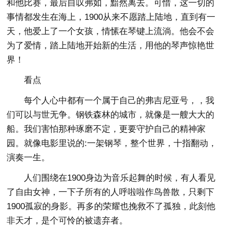
和他比赛，最后自叹弗如，黯然离去。可惜，这一切的
事情都发生在海上，1900从来不愿踏上陆地，直到有一
天，他爱上了一个女孩，情愫在琴键上流淌。他会不会
为了爱情，踏上陆地开始新的生活，用他的琴声惊艳世
界！
看点
每个人心中都有一个属于自己的弗吉尼亚号，，我
们可以与世无争。钢铁森林的城市，就像是一艘大大的
船。我们害怕那种琢磨不定，更要守护自己的精神家
园。就像电影里说的:一架钢琴，整个世界，十指翻动，
演奏一生。
人们围绕在1900身边为音乐起舞的时候，有人看见
了自由女神，一下子所有的人呼啦啦作鸟兽散，只剩下
1900孤寂的身影。再多的荣耀也挽救不了孤独，此刻他
非天才，是个可怜的被遗弃者。