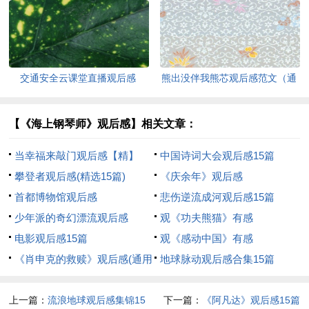
15篇)
交通安全云课堂直播观后感
熊出没伴我熊芯观后感范文（通
用6篇）
【《海上钢琴师》观后感】相关文章：
当幸福来敲门观后感【精】
中国诗词大会观后感15篇
攀登者观后感(精选15篇)
《庆余年》观后感
首都博物馆观后感
悲伤逆流成河观后感15篇
少年派的奇幻漂流观后感
观《功夫熊猫》有感
电影观后感15篇
观《感动中国》有感
《肖申克的救赎》观后感(通用
地球脉动观后感合集15篇
15篇)
上一篇：
流浪地球观后感集锦15
下一篇：
《阿凡达》观后感15篇