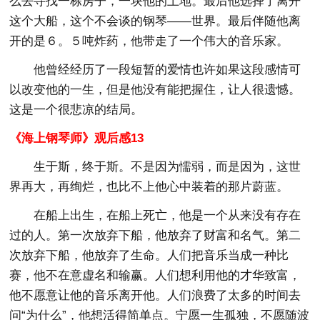
么去寻找一栋房子，一块他的土地。最后他选择了离开
这个大船，这个不会谈的钢琴——世界。最后伴随他离
开的是６。５吨炸药，他带走了一个伟大的音乐家。
他曾经经历了一段短暂的爱情也许如果这段感情可
以改变他的一生，但是他没有能把握住，让人很遗憾。
这是一个很悲凉的结局。
《海上钢琴师》观后感13
生于斯，终于斯。不是因为懦弱，而是因为，这世
界再大，再绚烂，也比不上他心中装着的那片蔚蓝。
在船上出生，在船上死亡，他是一个从来没有存在
过的人。第一次放弃下船，他放弃了财富和名气。第二
次放弃下船，他放弃了生命。人们把音乐当成一种比
赛，他不在意虚名和输赢。人们想利用他的才华致富，
他不愿意让他的音乐离开他。人们浪费了太多的时间去
问“为什么”，他想活得简单点。宁愿一生孤独，不愿随波