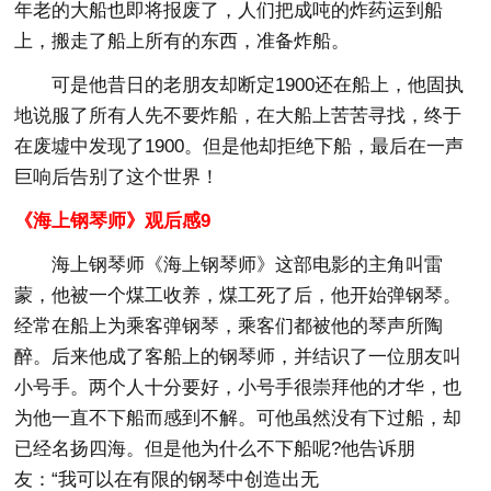
年老的大船也即将报废了，人们把成吨的炸药运到船
上，搬走了船上所有的东西，准备炸船。
可是他昔日的老朋友却断定1900还在船上，他固执
地说服了所有人先不要炸船，在大船上苦苦寻找，终于
在废墟中发现了1900。但是他却拒绝下船，最后在一声
巨响后告别了这个世界！
《海上钢琴师》观后感9
海上钢琴师《海上钢琴师》这部电影的主角叫雷
蒙，他被一个煤工收养，煤工死了后，他开始弹钢琴。
经常在船上为乘客弹钢琴，乘客们都被他的琴声所陶
醉。后来他成了客船上的钢琴师，并结识了一位朋友叫
小号手。两个人十分要好，小号手很崇拜他的才华，也
为他一直不下船而感到不解。可他虽然没有下过船，却
已经名扬四海。但是他为什么不下船呢?他告诉朋
友：“我可以在有限的钢琴中创造出无