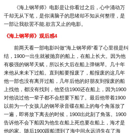
《海上钢琴师》电影是让你看过之后，心中涌动万
千却无从下笔，是你满脑子的思绪却不知从何整理，是
一部让我欲罢不能,欲言又止的电影。
《海上钢琴师》观后感4
前两天看一部电影叫做"海上钢琴师“看了心里很是纠
结，1900一出生就被抛弃的船上，在船上长大。因为他
有极强的钢琴天赋，所以长大后在船上弹钢琴。几十年
来他从来未下过船。直到船要报废了，船报废的这几年
他一部也没有离开过船，几年后他的好朋友到报废的船
上找他，都没有找到，他坚信1900还在船上，因为1900
对他说过他一辈子都不会想要下船了。最后他带着1900
以前为一个女孩儿的钢琴录音碟在船上的每个角落放了
一遍，即将放下离去的时候，1900出此刻了角落。1900
告诉他不会下船因为他生在船上死也要在船上，海才是
他的家。随后1900跟船漂到了海中间永远消失在了海