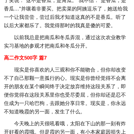
了笑说：“这不是香瓜，是角瓜。”我不信：“是香瓜，是
香瓜…”并嚷着非要买。把卖菜的阿姨逗乐了，她送给我
一个让我尝尝，尝过后我才知道这真的不是香瓜。听了
以后大家都乐了。我觉得那时的我真是傻的可爱。
以前我总是把南瓜和冬瓜弄混，通过这次农业教学
实习基地的参观才把南瓜和冬瓜分开。
高二作文500字 篇7
现实是你喜欢的人三观和你不能吻合，但你却改变
不了自己那颗一意孤行的心。现实是你曾经觉得不会离
开的朋友在某个瞬间终于决定放弃维持这段关系了，即
便你觉得在这段关系里你也受尽委屈，但你却还是忍不
住成为一只哈巴狗，去跟她分享日常。现实是，你永远
不知道晚霞的另一面，发生了什么。
今天晚上的天很吼看哦，太阳在下山的那一刻有炸
开好看的霞哦。但是霞的另一面，有小本家庭因损失上