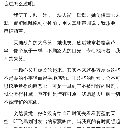
么过怎么过呗。
我笑了，跟上她，一块去街上逛逛。她仿佛童心未
泯，蹦蹦跳跳跑到小摊前，用天真地声调说，我想要一
串糖葫芦。
买糖葫芦的大爷笑，她也笑。然后她拿着糖葫芦
串，像个孩子一样，不顾路人的目光，专心地啃着。我
不禁失笑。
一颗心又开始柔软起来。其实本来就很容易被这些
不起眼的小事轻而易举地感动。正常些的时候，会不可
思议地觉得肉麻恶心。可是一旦到了不被理解的时刻，
就会觉得林黛玉葬花也是情有可原。我愿意去理解一切
不被理解的东西。
突然发觉，好久没有给自己时间去看看蔚蓝的天
空，听飞鸟划过发出的寂寞叫声。当我真的有时间想起