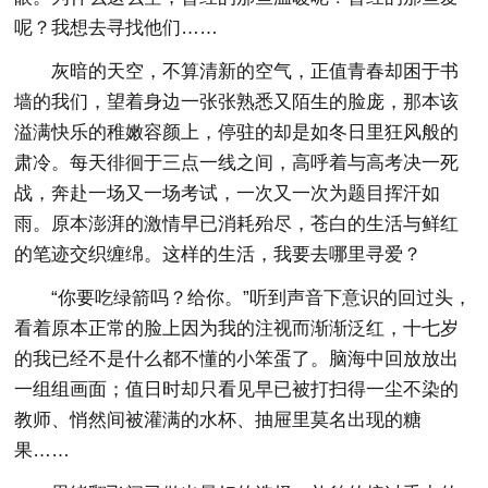
呢？我想去寻找他们……
灰暗的天空，不算清新的空气，正值青春却困于书
墙的我们，望着身边一张张熟悉又陌生的脸庞，那本该
溢满快乐的稚嫩容颜上，停驻的却是如冬日里狂风般的
肃冷。每天徘徊于三点一线之间，高呼着与高考决一死
战，奔赴一场又一场考试，一次又一次为题目挥汗如
雨。原本澎湃的激情早已消耗殆尽，苍白的生活与鲜红
的笔迹交织缠绵。这样的生活，我要去哪里寻爱？
“你要吃绿箭吗？给你。”听到声音下意识的回过头，
看着原本正常的脸上因为我的注视而渐渐泛红，十七岁
的我已经不是什么都不懂的小笨蛋了。脑海中回放放出
一组组画面；值日时却只看见早已被打扫得一尘不染的
教师、悄然间被灌满的水杯、抽屉里莫名出现的糖
果……