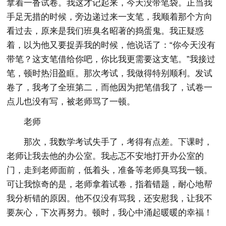
拿着一沓试卷。我这才记起来，今天没带笔袋。正当我
手足无措的时候，旁边递过来一支笔，我顺着那个方向
看过去，原来是我们班臭名昭著的捣蛋鬼。我正疑惑
着，以为他又要捉弄我的时候，他说话了：“你今天没有
带笔？这支笔借给你吧，你比我更需要这支笔。”我接过
笔，顿时热泪盈眶。那次考试，我做得特别顺利。发试
卷了，我考了全班第二，而他因为把笔借我了，试卷一
点儿也没有写，被老师骂了一顿。
老师
那次，我数学考试失手了，考得有点差。下课时，
老师让我去他的办公室。我忐忑不安地打开办公室的
门，走到老师面前，低着头，准备等老师臭骂我一顿。
可让我惊奇的是，老师拿着试卷，指着错题，耐心地帮
我分析错的原因。他不仅没有骂我，还安慰我，让我不
要灰心，下次再努力。顿时，我心中涌起暖暖的幸福！