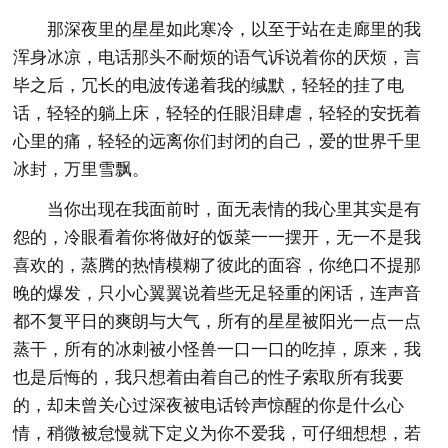
那深夜里的星星如此寒冷，以至于站在走廊里的我
浑身冰凉，电话那头不耐烦的语气诉说着你的厌烦，言
毕之后，冗长的电波传递着我的缄默，轻轻的挂了电
话，轻轻的躺上床，轻轻的任眼泪肆虐，轻轻的安抚着
心里的痛，轻轻的远离你们封闭的自己，爱的世界千里
冰封，万里雪飘。
当你出现在我面前时，面无表情的我心里其实是有
怨的，冷眼看着你将做好的饭菜一一摆开，无一不是我
喜欢的，蒸腾的热情模糊了彼此的面容，你绝口不提那
晚的爆发，只小心翼翼说着些无足轻重的闲话，连声音
都不复平日的爽朗与大气，所有的星星被阳光一点一点
蒸干，所有的冰刺被小怪兽一口一口的吃掉，原来，我
也是后悔的，我只想着由着自己的性子索取所有我要
的，却未曾关心过深夜被电话铃声惊醒的你是什么心
情，稍微被怠慢就下定义为你不爱我，可仔细想想，若