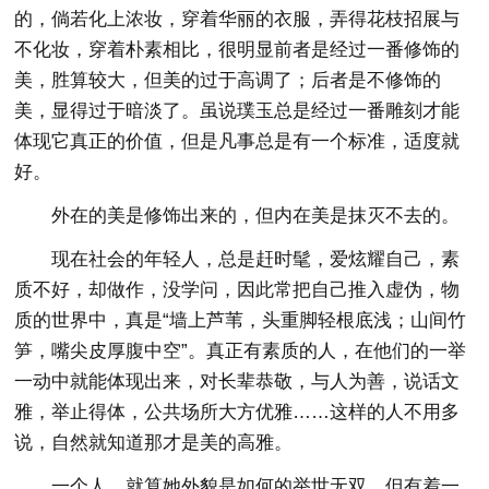
的，倘若化上浓妆，穿着华丽的衣服，弄得花枝招展与
不化妆，穿着朴素相比，很明显前者是经过一番修饰的
美，胜算较大，但美的过于高调了；后者是不修饰的
美，显得过于暗淡了。虽说璞玉总是经过一番雕刻才能
体现它真正的价值，但是凡事总是有一个标准，适度就
好。
外在的美是修饰出来的，但内在美是抹灭不去的。
现在社会的年轻人，总是赶时髦，爱炫耀自己，素
质不好，却做作，没学问，因此常把自己推入虚伪，物
质的世界中，真是“墙上芦苇，头重脚轻根底浅；山间竹
笋，嘴尖皮厚腹中空”。真正有素质的人，在他们的一举
一动中就能体现出来，对长辈恭敬，与人为善，说话文
雅，举止得体，公共场所大方优雅……这样的人不用多
说，自然就知道那才是美的高雅。
一个人，就算她外貌是如何的举世无双，但有着一